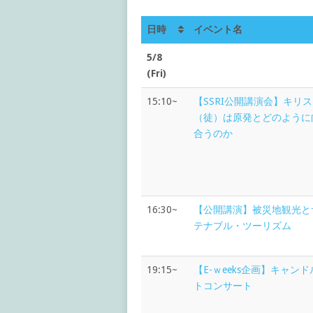
日時
イベント名
5/8
(Fri)
15:10~
【SSRI公開講演会】キリ
（徒）は原発とどのように
合うのか
16:30~
【公開講演】被災地観光と
テナブル・ツーリズム
19:15~
【E-ｗeeks企画】キャン
トコンサート