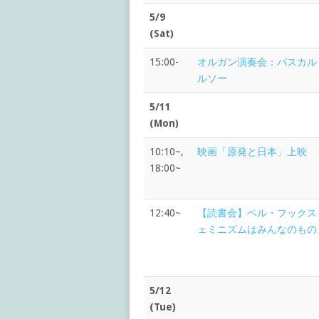
5/9
(Sat)
15:00-
オルガン演奏会：パスカル
ルソー
5/11
(Mon)
10:10~,
映画「原発と日本」上映
18:00~
12:40~
【読書会】ベル・フックス
ェミニズムはみんなのもの
5/12
(Tue)