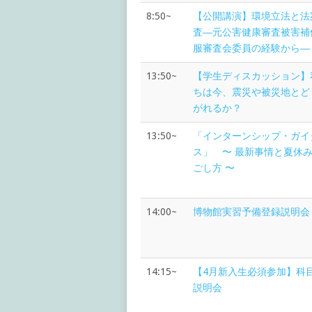
8:50~
【公開講演】環境立法と法
査―元公害健康審査被害補
服審査会委員の経験から―
13:50~
【学生ディスカッション】
ちは今、震災や被災地とど
がれるか？
13:50~
「インターンシップ・ガイ
ス」 〜 最新事情と夏休
ごし方 〜
14:00~
博物館実習予備登録説明会
14:15~
【4月新入生必須参加】科
説明会