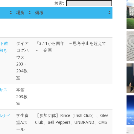
検索:
場所
備考
スト教
ダイア
「3.11から四年 ～思考停止を超えて
向き
ログハ
～」企画
ウス
203・
204教
室
サス
本館
203教
室
ドルナイ
学生食
【参加団体】Rince（Irish Club）、Glee
堂Aホ
Club、Bell Peppers、UNBRAND、CMS
ール