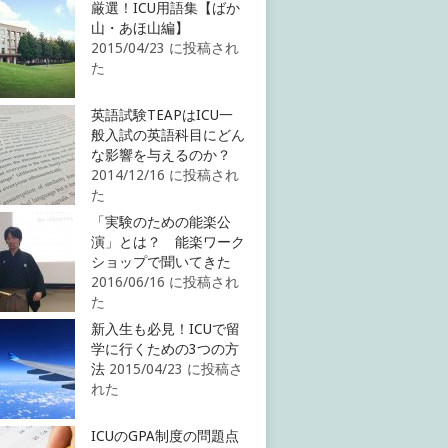
厳選！ICU用語集【ばか
山・あほ山編】
2015/04/23 に投稿され
た
英語試験TEAPはICU一
般入試の英語科目にどん
な影響を与えるのか？
2014/12/16 に投稿され
た
「実験のための能楽公
演」とは？ 能楽ワーク
ショップで聞いてきた
2016/06/16 に投稿され
た
新入生も必見！ICUで留
学に行くための3つの方
法
2015/04/23 に投稿さ
れた
ICUのGPA制度の問題点