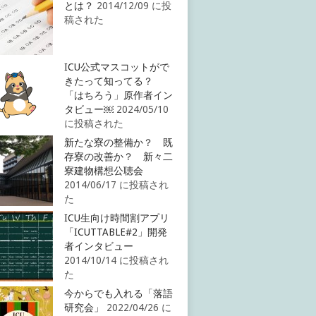
とは？
2014/12/09 に投
稿された
ICU公式マスコットがで
きたって知ってる？
「はちろう」原作者イン
タビュー￼
2024/05/10
に投稿された
新たな寮の整備か？ 既
存寮の改善か？ 新々二
寮建物構想公聴会
2014/06/17 に投稿され
た
ICU生向け時間割アプリ
「ICUTTABLE#2」開発
者インタビュー
2014/10/14 に投稿され
た
今からでも入れる「落語
研究会」
2022/04/26 に