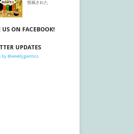
投稿された
E US ON FACEBOOK!
TTER UPDATES
 by @weeklygiantsco