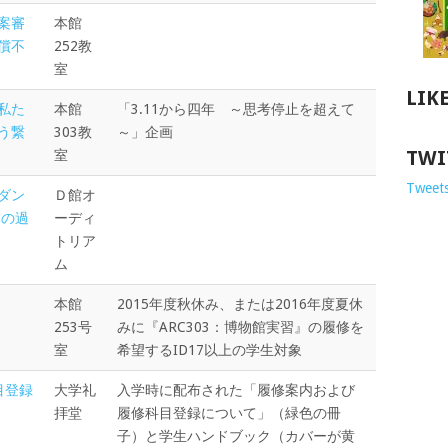
案審
本館
償不
252教
室
LIK
私た
本館
「3.11から四年 ～思考停止を超えて
う繋
303教
～」企画
TWI
室
Tweets
ダン
Ｄ館オ
みの過
ーディ
トリア
ム
本館
2015年度秋休み、または2016年度夏休
253号
みに『ARC303：博物館実習』の履修を
室
希望するID17以上の学生対象
目登録
大学礼
入学時に配布された「履修案内および
拝堂
履修科目登録について」（緑色の冊
子）と学生ハンドブック（カバーが黄