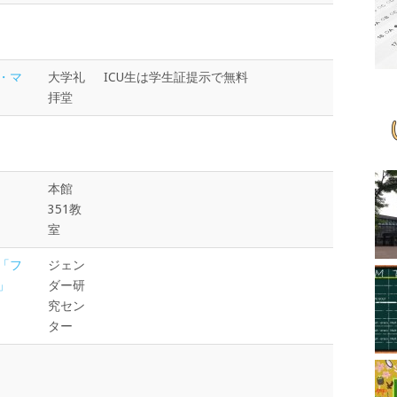
・マ
大学礼
ICU生は学生証提示で無料
拝堂
本館
351教
室
「フ
ジェン
」
ダー研
究セン
ター