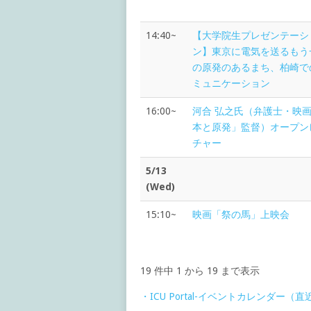
14:40~
【大学院生プレゼンテーシ
ン】東京に電気を送るもう
の原発のあるまち、柏崎で
ミュニケーション
16:00~
河合 弘之氏（弁護士・映
本と原発」監督）オープン
チャー
5/13
(Wed)
15:10~
映画「祭の馬」上映会
19 件中 1 から 19 まで表示
・ICU Portal-イベントカレンダー（