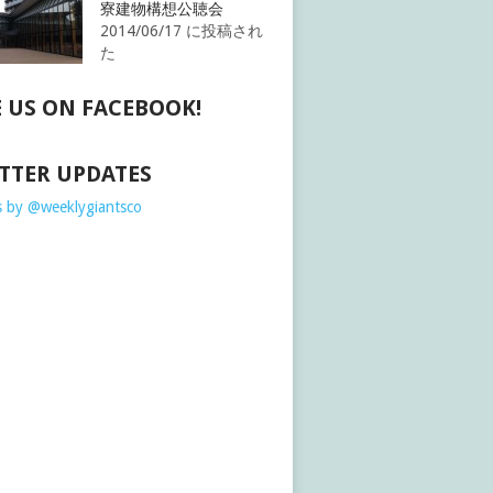
寮建物構想公聴会
2014/06/17 に投稿され
た
E US ON FACEBOOK!
TTER UPDATES
 by @weeklygiantsco