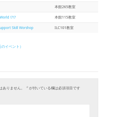
本館265教室
orld !?!?
本館115教室
pport Skill Worshop
ILC101教室
直近のイベント）
*
はありません。
が付いている欄は必須項目です