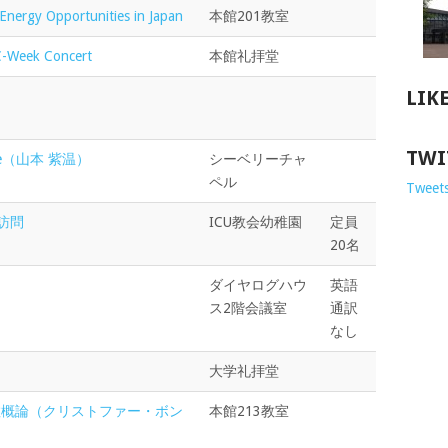
nergy Opportunities in Japan
本館201教室
-Week Concert
本館礼拝堂
LIK
TWI
vice（山本 紫温）
シーベリーチャ
ペル
Tweets
園訪問
ICU教会幼稚園
定員
20名
ダイヤログハウ
英語
ス2階会議室
通訳
なし
大学礼拝堂
ト教概論（クリストファー・ボン
本館213教室