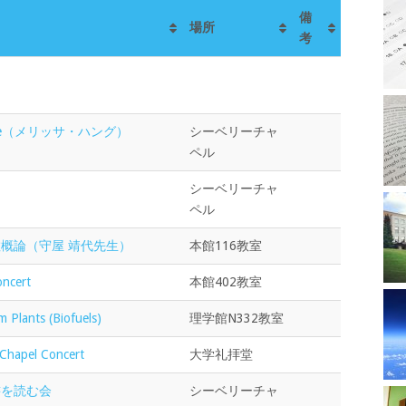
備
場所
考
ervice（メリッサ・ハング）
シーベリーチャ
ペル
シーベリーチャ
ペル
教概論（守屋 靖代先生）
本館116教室
ncert
本館402教室
ants (Biofuels)
理学館N332教室
hapel Concert
大学礼拝堂
書を読む会
シーベリーチャ