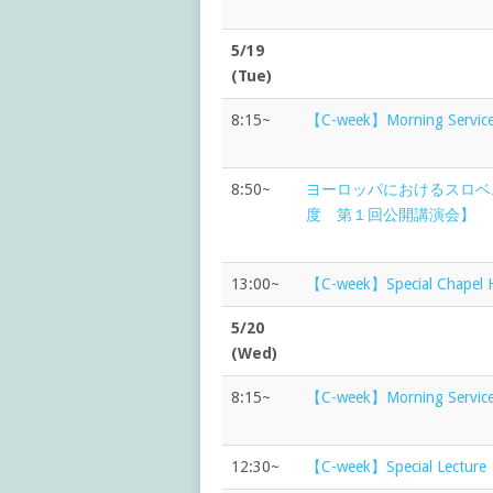
5/19
(Tue)
8:15~
【C-week】Morning Ser
8:50~
ヨーロッパにおけるスロベ
度 第１回公開講演会】
13:00~
【C-week】Special Cha
5/20
(Wed)
8:15~
【C-week】Morning Ser
12:30~
【C-week】Special Lect