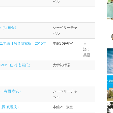
ペル
vice（祈祷会）
シーベリーチャ
ペル
ニア語【教育研究所 2015年
本館309教室
言
語：
英語
pel Hour（山浦 玄嗣氏）
大学礼拝堂
vice（寺西 孝友）
シーベリーチャ
ペル
ure（岡 真理氏）
本館213教室