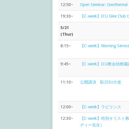
12:50~
Open Seminar: Geothermal E
19:30~
【C-week】ICU Glee Club C
5/21
(Thur)
8:15~
【C-week】Morning Ser
9:45~
【C-week】ICU教会幼稚
11:10~
公開講演 駐日EU大使
12:00~
【C-week】ラビリンス
12:30~
【C-week】特別キリス
ディー先生）