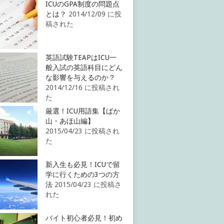
ICUのGPA制度の問題点
とは？
2014/12/09 に投
稿された
英語試験TEAPはICU一
般入試の英語科目にどん
な影響を与えるのか？
2014/12/16 に投稿され
た
厳選！ICU用語集【ばか
山・あほ山編】
2015/04/23 に投稿され
た
新入生も必見！ICUで留
学に行くための3つの方
法
2015/04/23 に投稿さ
れた
バイト初心者必見！初め