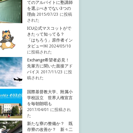
てのアルバイトに塾講師
を選ぶべきでない3つの
理由
2015/07/23 に投稿
された
ICU公式マスコットがで
きたって知ってる？
「はちろう」原作者イン
タビュー￼
2024/05/10
に投稿された
Exchange希望者必見！
先輩方に聞いた面接アド
バイス
2017/11/23 に投
稿された
国際基督教大学、附属小
学校設立 世界人権宣言
を毎朝朗唱も
2017/04/01 に投稿され
た
新たな寮の整備か？ 既
存寮の改善か？ 新々二