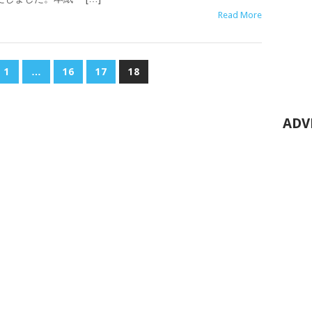
Read More
1
…
16
17
18
ADV