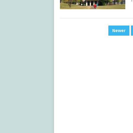
投
Newer
稿
ナ
ビ
ゲ
ー
シ
ョ
ン