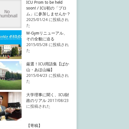
ICU Prom to be held
soon! / ICU初の「プロ
ム」に参加しませんか？
2025/01/24 に投稿され
た
W-Gymリニューアル、
その全貌に迫る
2015/05/28 に投稿され
た
厳選！ICU用語集【ばか
山・あほ山編】
2015/04/23 に投稿され
た
大学理事に聞く、ICU財
政のリアル
2017/08/23
に投稿された
【寄稿】