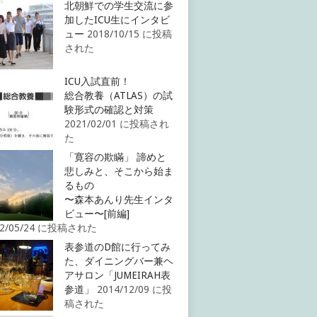
北朝鮮での学生交流に参
加したICU生にインタビ
ュー
2018/10/15 に投稿
された
ICU入試直前！
総合教養（ATLAS）の試
験形式の確認と対策
2021/02/01 に投稿され
た
「寛容の欺瞞」 諦めと
悲しみと、そこから始ま
るもの
〜森本あんり先生インタ
ビュー〜[前編]
22/05/24 に投稿された
表参道のD館に行ってみ
た、ダイニングバー兼ヘ
アサロン「JUMEIRAH表
参道」
2014/12/09 に投
稿された