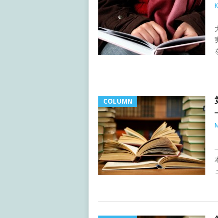
K
COLUMN
M