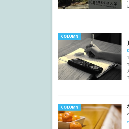
COLUMN
K
COLUMN
w