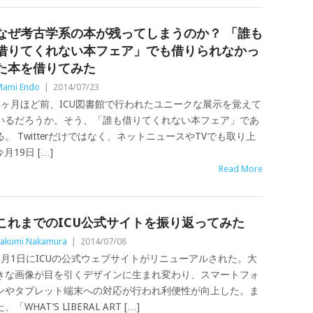
なぜ考古学系の本が残ってしまうのか？ 「誰も
借りてくれない本フェア」でも借りられなかっ
た本を借りてみた
ami Endo
|
2014/07/23
1ヶ月ほど前、ICU図書館で行われたユニークな展示を覚えて
いるだろうか。そう、「誰も借りてくれない本フェア」であ
る。 Twitterだけではなく、ネットニュースやTVでも取り上
19日 […]
Read More
これまでのICU公式サイトを振り返ってみた
akumi Nakamura
|
2014/07/08
7月1日にICUの公式ウェブサイトがリニューアルされた。大
きな画像が目を引くデザインに生まれ変わり、スマートフォ
ンやタブレット端末への対応が行われ利便性が向上した。ま
た、「WHAT’S LIBERAL ART […]