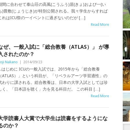
期間に合わせて泰山荘の高風(こうふう)居(きょ)および一(い
ち)畳敷(じょうじき)が特別公開される。我々学生からすれば
これはICU祭の一イベントに過ぎないのだが […]
Read More
なぜ、一般入試に「総合教養（ATLAS）」 が導
入されたのか？
oji Nakano
|
2014/09/23
1.はじめに ICUの一般入試では、2015年から「総合教養
（ATLAS）」という科目が、「リベラルアーツ学習適性」の
代わりに課される。総合教養は、日本の大学入試としては珍
しく、「日本語を聴く」力を見る科目だ。 この科目 […]
Read More
大学読書人大賞で大学生は読書をするようにな
るのか？