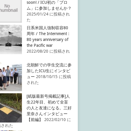
soon! / ICU初の「プロ
ム」に参加しませんか？
2025/01/24 に投稿され
た
日系米国人強制収容80
周年 / The Internment :
80 years anniversary of
the Pacific war
2022/08/20 に投稿され
北朝鮮での学生交流に参
加したICU生にインタビ
ュー
2018/10/15 に投稿
された
[紙版最新号掲載記事]人
生22年目、初めて全盲
の人と友達になる。三好
里奈さんインタビュー
【前編】
2022/02/10 に
稿された