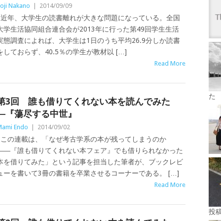
oji Nakano
|
2014/09/09
近年、大学生の読書離れが大きな問題になっている。全国
大学生活協同組合連合会が2013年に行った第49回学生生活
実態調査によれば、大学生は1日のうち平均26.9分しか読書
をしておらず、40.5％の学生が教材以 […]
Read More
た
第3回 誰も借りてくれない本を読んでみた
―『蕩尽する中世』
ami Endo
|
2014/09/02
この連載は、「なぜ考古学系の本が残ってしまうのか
――『誰も借りてくれない本フェア』でも借りられなかった
本を借りてみた」という記事を担当した筆者が、ブックレビ
ューを書いて3冊の書籍を卒業させるコーナーである。 […]
Read More
投