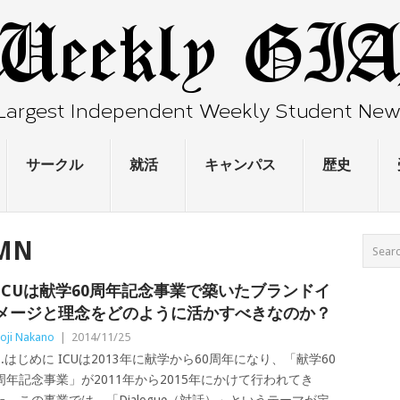
サークル
就活
キャンパス
歴史
MN
ICUは献学60周年記念事業で築いたブランドイ
メージと理念をどのように活かすべきなのか？
oji Nakano
|
2014/11/25
1.はじめに ICUは2013年に献学から60周年になり、「献学60
周年記念事業」が2011年から2015年にかけて行われてき