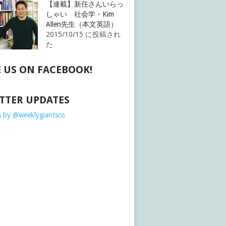
【連載】新任さんいらっ
しゃい 社会学・Kim
Allen先生（本文英語）
2015/10/15 に投稿され
た
E US ON FACEBOOK!
TTER UPDATES
 by @weeklygiantsco