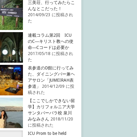
三美荘、行ってみたらこ
んなとこだった！
2014/09/23 に投稿され
た
連載コラム第2回 ICU
のC―キリスト教への使
命―Cコードは必要か
2017/05/18 に投稿され
た
表参道のD館に行ってみ
た、ダイニングバー兼ヘ
アサロン「JUMEIRAH表
参道」
2014/12/09 に投
稿された
【ここでしかできない留
学】カリフォルニア大学
サンタバーバラ校 泉川
みなみさん
2018/11/20
に投稿された
ICU Prom to be held