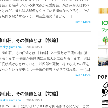
好会』と名乗っている東大みかん愛好会。焼きみかんは食べ
たけれど、彼らは結局何をやっている団体なのだろう。 そん
な疑問を解消するべく、同会主催の『みかん […]
Read More
泰山荘、その価値とは 【後編】
eekly giants co.
|
2014/10/21
・泰山荘、その価値とは 【前編】 2.一畳敷が三鷹の地に落
ち着くまで 一畳敷が最終的に三鷹大沢に落ち着くまで、実は
三度移築がなされている。武四郎の死後、様々な人々の手を
渡ったという歴史にも一畳敷の特異さが見て取れる。 一 […]
Read More
POP
泰山荘、その価値とは 【前編】
eekly giants co.
|
2014/10/21
今月25・26日にはいよいよICU祭が開催されるのだが、この