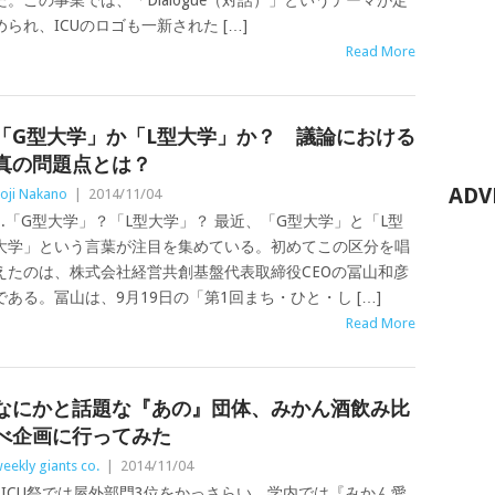
た。この事業では、「Dialogue（対話）」というテーマが定
められ、ICUのロゴも一新された […]
Read More
「G型大学」か「L型大学」か？ 議論における
真の問題点とは？
ADV
oji Nakano
|
2014/11/04
1.「G型大学」？「L型大学」？ 最近、「G型大学」と「L型
大学」という言葉が注目を集めている。初めてこの区分を唱
えたのは、株式会社経営共創基盤代表取締役CEOの冨山和彦
である。冨山は、9月19日の「第1回まち・ひと・し […]
Read More
なにかと話題な『あの』団体、みかん酒飲み比
べ企画に行ってみた
eekly giants co.
|
2014/11/04
ICU祭では屋外部門3位をかっさらい、学内では『みかん愛