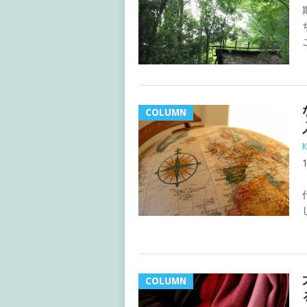
COLUMN
K
COLUMN