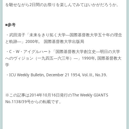
を馳せながら2日間のお祭りを楽しんでみてはいかがだろうか。
■参考
・武田清子「未来をきり拓く大学―国際基督教大学五十年の理念
と軌跡―」2000年, 国際基督教大学出版局
・C・W・アイグルハート「国際基督教大学創立史―明日の大学
へのヴィジョン（一九四五―六三年）―」1990年, 国際基督教大
学
・ICU Weekly Bulletin, December 21 1954, Vol.Ⅲ, No.39.
※この記事は2014年10月16日発行のThe Weekly GIANTS
No.1138/39号からの転載です。