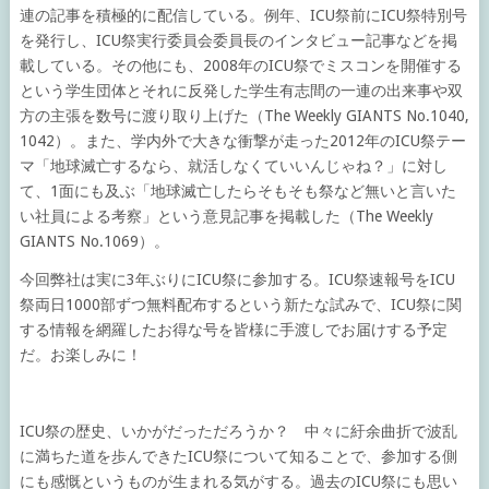
連の記事を積極的に配信している。例年、ICU祭前にICU祭特別号
を発行し、ICU祭実行委員会委員長のインタビュー記事などを掲
載している。その他にも、2008年のICU祭でミスコンを開催する
という学生団体とそれに反発した学生有志間の一連の出来事や双
方の主張を数号に渡り取り上げた（The Weekly GIANTS No.1040,
1042）。また、学内外で大きな衝撃が走った2012年のICU祭テー
マ「地球滅亡するなら、就活しなくていいんじゃね？」に対し
て、1面にも及ぶ「地球滅亡したらそもそも祭など無いと言いた
い社員による考察」という意見記事を掲載した（The Weekly
GIANTS No.1069）。
今回弊社は実に3年ぶりにICU祭に参加する。ICU祭速報号をICU
祭両日1000部ずつ無料配布するという新たな試みで、ICU祭に関
する情報を網羅したお得な号を皆様に手渡しでお届けする予定
だ。お楽しみに！
ICU祭の歴史、いかがだっただろうか？ 中々に紆余曲折で波乱
に満ちた道を歩んできたICU祭について知ることで、参加する側
にも感慨というものが生まれる気がする。過去のICU祭にも思い