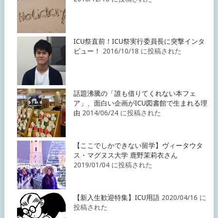
ICU祭直前！ICU祭実行委員長に突撃インタ
ビュー！
2016/10/18 に投稿された
話題沸騰の「誰も借りてくれない本フェ
ア」、面白い企画がICU図書館で生まれる理
由
2014/06/24 に投稿された
【ここでしかできない留学】ヴィータウタ
ス・マグヌス大学 鹿野茉莉衣さん
2019/01/04 に投稿された
【新入生歓迎特集】ICU用語
2020/04/16 に
投稿された