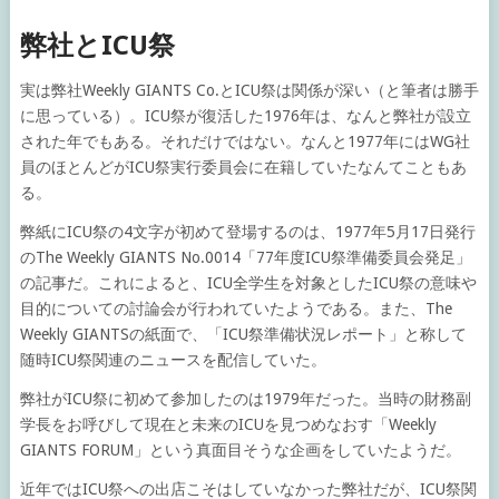
弊社とICU祭
実は弊社Weekly GIANTS Co.とICU祭は関係が深い（と筆者は勝手
に思っている）。ICU祭が復活した1976年は、なんと弊社が設立
された年でもある。それだけではない。なんと1977年にはWG社
員のほとんどがICU祭実行委員会に在籍していたなんてこともあ
る。
弊紙にICU祭の4文字が初めて登場するのは、1977年5月17日発行
のThe Weekly GIANTS No.0014「77年度ICU祭準備委員会発足」
の記事だ。これによると、ICU全学生を対象としたICU祭の意味や
目的についての討論会が行われていたようである。また、The
Weekly GIANTSの紙面で、「ICU祭準備状況レポート」と称して
随時ICU祭関連のニュースを配信していた。
弊社がICU祭に初めて参加したのは1979年だった。当時の財務副
学長をお呼びして現在と未来のICUを見つめなおす「Weekly
GIANTS FORUM」という真面目そうな企画をしていたようだ。
近年ではICU祭への出店こそはしていなかった弊社だが、ICU祭関