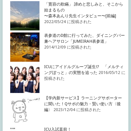
「寛容の欺瞞」 諦めと悲しみと、そこから
始まるもの
〜森本あんり先生インタビュー〜[前編]
2022/05/24 に投稿された
表参道のD館に行ってみた、ダイニングバー
兼ヘアサロン「JUMEIRAH表参道」
2014/12/09 に投稿された
ICUにアイドルグループ誕生!? 「メルティ
ングぽっと」の実態を追った
2016/05/12 に
投稿された
【学内新サービス】ラーニングサポーター
に聞いた！Qサポの魅力・賢い使い方〈後
編〉
2023/12/04 に投稿された
ICU入試直前！