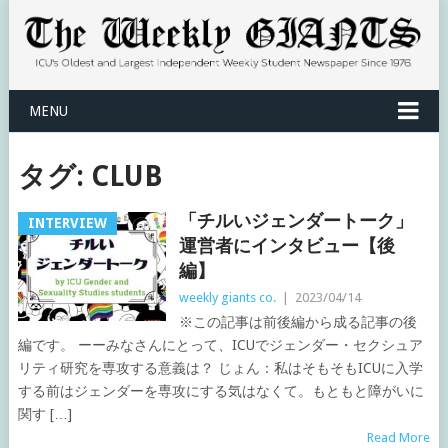
MENU
タグ:
CLUB
「チルいジェンダートーク」
INTERVIEW
運営者にインタビュー【後
編】
weekly giants co.
|
2023/04/14
※この記事は前後編から成る記事の後
編です。 ーーみなさんにとって、ICUでジェンダー・セクシュア
リティ研究を専攻する意義は？ じょん：私はそもそもICUに入学
する前はジェンダーを専攻にする気はなくて。もともと障がいに
関す […]
Read More