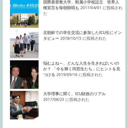
国際基督教大学、附属小学校設立 世界人
権宣言を毎朝朗唱も
2017/04/01 に投稿され
た
北朝鮮での学生交流に参加したICU生にイン
タビュー
2018/10/15 に投稿された
悩むよね～、どんな人生を生きればいいの
か？ 「今を輝く同窓生たち」にヒントを見
つける
2019/09/16 に投稿された
大学理事に聞く、ICU財政のリアル
2017/08/23 に投稿された