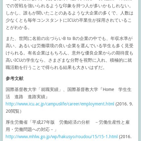
での苦戦を強いられるような印象を持つ人が多いかもしれない。
しかし、誰もが聞いたことのあるような大企業の多くで、人数は
少なくとも毎年コンスタントにICUの卒業生が採用されているこ
とがわかる。
また、世間に名前の出づらいB to Bの企業の中でも、年収水準が
高い、あるいは労働環境の良い企業を選んでいる学生も多く見受
けられる。有名企業はもちろん、意外な優良企業からの期待度も
高いICUの学生なら、さまざまな分野を視野に入れ、積極的に就
職活動を行うことで得られる結果も大きいはずだ。
参考文献
国際基督教大学「就職実績」、国際基督教大学『Home 学生生
活 進路 進路実績』
http://www.icu.ac.jp/campuslife/career/employment.html
(2016. 9.
20閲覧）
厚生労働省「平成27年版 労働経済の分析 －労働生産性と雇
用・労働問題への対応－」
http://www.mhlw.go.jp/wp/hakusyo/roudou/15/15-1.html
(2016.