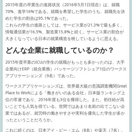
2015年度の卒業生の進路状況（2016年5月1日現在）は、就職
70%、進学16%である。就職を希望した学生のうち、就職先を決
めた学生の割合は95.1%であった。
これらの学生の進路としては、サービス業が21.3%で最も多く、
情報通信業が16.5%、製造業15.8%と続く。サービス業の割合が
大きくなっている日本の就業構造を映しているように思える。
どんな企業に就職しているのか？
2015年度卒業のICUの学生の就職がもっとも多かったのは、大手
企業向けERP（統合業務）パッケージソフトシェア1位のワークス
アプリケーションズ（9名）であった。
ワークスアプリケーションズは、世界最大級の意識調査機関Great
Place to Workによる「働きがいのある会社」日本版ランキング上
位の常連であり、2016年度も3位を獲得した。また、初任給が高
いことでも人気を得ている。世間ではあまり名前の出てこない企
業ではあるが、就労時の働きやすさや実利を優先した学生が多か
ったということだろうか。
これに続くのは、日本アイ・ビー・エム（8名）や楽天（7名）、