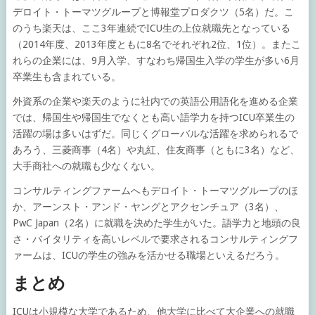
デロイト・トーマツグループと博報堂プロダクツ（5名）だ。こ
のうち楽天は、ここ3年連続でICU生の上位就職先となっている
（2014年度、2013年度ともに8名でそれぞれ2位、1位）。またこ
れらの企業には、9月入学、すなわち帰国生入学の学生が多い6月
卒業生も含まれている。
外資系の企業や楽天のように社内での英語公用語化を進める企業
では、帰国生や帰国生でなくとも高い語学力を持つICU卒業生の
活躍の場は多いはずだ。同じくグローバルな活躍を求められるで
あろう、三菱商事（4名）や丸紅、住友商事（ともに3名）など、
大手商社への就職も少なくない。
コンサルティングファームへもデロイト・トーマツグループのほ
か、アーンスト・アンド・ヤングとアクセンチュア（3名）、
PwC Japan（2名）に就職を決めた学生がいた。語学力と地頭の良
さ・バイタリティを高いレベルで要求されるコンサルティングフ
ァームは、ICUの学生の強みを活かせる職場といえるだろう。
まとめ
ICUは小規模な大学であるため、他大学に比べて大企業への就職