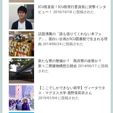
ICU祭直前！ICU祭実行委員長に突撃インタ
ビュー！
2016/10/18 に投稿された
話題沸騰の「誰も借りてくれない本フェ
ア」、面白い企画がICU図書館で生まれる理
由
2014/06/24 に投稿された
新たな寮の整備か？ 既存寮の改善か？
新々二寮建物構想公聴会
2014/06/17 に投稿
された
【ここでしかできない留学】ヴィータウタ
ス・マグヌス大学 鹿野茉莉衣さん
2019/01/04 に投稿された