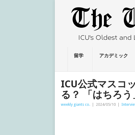
留学
アカデミック
ICU公式マスコ
る？ 「はちろ
weekly giants co.
|
2024/05/10
|
Intervi