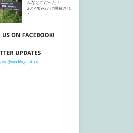
んなとこだった！
2014/09/23 に投稿され
た
E US ON FACEBOOK!
TTER UPDATES
 by @weeklygiantsco