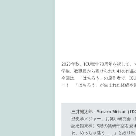
2023年秋、ICU献学70周年を祝して
学生、教職員から寄せられた41の作
今回は、「はちろう」の原作者で、IC
ー！ 「はちろう」が生まれた経緯や
三井裕太郎 Yutaro Mitsui（ID
歴史学メジャー、お笑い研究会（
記念館東棟）3階の笑研部室を愛
わ、めっちゃ迷う……」と絞り出