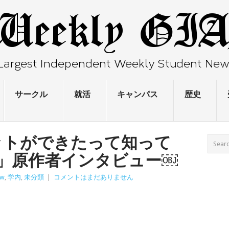
サークル
就活
キャンパス
歴史
ットができたって知って
う」原作者インタビュー￼
ew
,
学内
,
未分類
|
コメントはまだありません