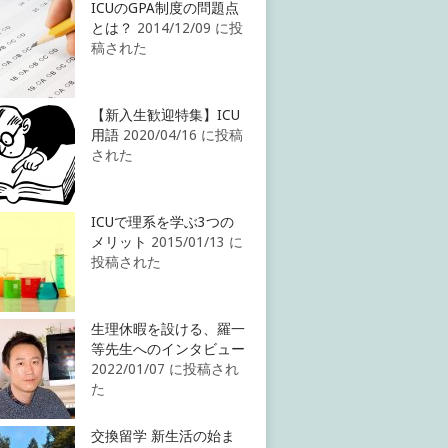
ICUのGPA制度の問題点
とは？
2014/12/09 に投
稿された
【新入生歓迎特集】ICU
用語
2020/04/16 に投稿
された
ICUで理系を学ぶ3つの
メリット
2015/01/13 に
投稿された
生理休暇を設ける、羅一
等先生へのインタビュー
2022/01/07 に投稿され
た
交換留学 新生活の始ま