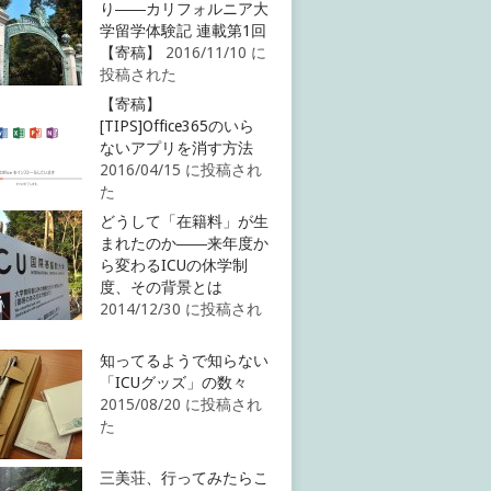
り――カリフォルニア大
学留学体験記 連載第1回
【寄稿】
2016/11/10 に
投稿された
【寄稿】
[TIPS]Office365のいら
ないアプリを消す方法
2016/04/15 に投稿され
た
どうして「在籍料」が生
まれたのか――来年度か
ら変わるICUの休学制
度、その背景とは
2014/12/30 に投稿され
知ってるようで知らない
「ICUグッズ」の数々
2015/08/20 に投稿され
た
三美荘、行ってみたらこ