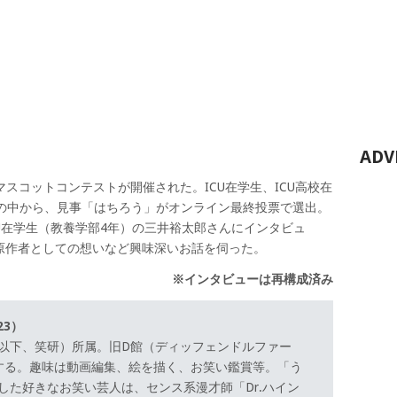
ADV
、マスコットコンテストが開催された。ICU在学生、ICU高校在
品の中から、見事「はちろう」がオンライン最終投票で選出。
U在学生（教養学部4年）の三井裕太郎さんにインタビュ
原作者としての想いなど興味深いお話を伺った。
※インタビューは再構成済み
23）
以下、笑研）所属。旧D館（ディッフェンドルファー
する。趣味は動画編集、絵を描く、お笑い鑑賞等。「う
した好きなお笑い芸人は、センス系漫才師「Dr.ハイン