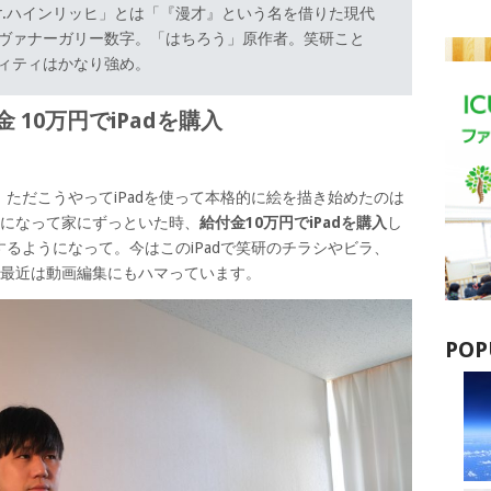
r.ハインリッヒ」とは「『漫才』という名を借りた現代
ヴァナーガリー数字。「はちろう」原作者。笑研こと
ィティはかなり強め。
10万円でiPadを購入
ただこうやってiPadを使って本格的に絵を描き始めたのは
禍になって家にずっといた時、
給付金10万円でiPadを購入
し
るようになって。今はこのiPadで笑研のチラシやビラ、
す。最近は動画編集にもハマっています。
POP