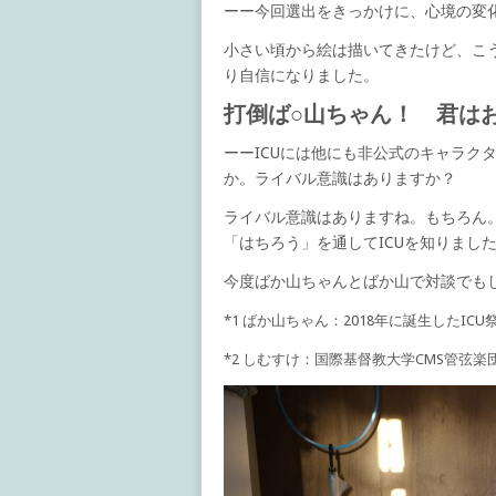
ーー今回選出をきっかけに、心境の変
小さい頃から絵は描いてきたけど、こ
り自信になりました。
打倒ば○山ちゃん！ 君は
ーーICUには他にも非公式のキャラク
か。ライバル意識はありますか？
ライバル意識はありますね。もちろん
「はちろう」を通してICUを知りまし
今度ばか山ちゃんとばか山で対談でも
*1 ばか山ちゃん：2018年に誕生したIC
*2 しむすけ：国際基督教大学CMS管弦