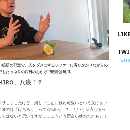
LIK
TWI
Tweets
い笑研の部室で。人をダメにするソファーに寄りかかりながらの
でもたっぷりの西日のおかげで暖房は無用。
HIRO、八浪！？
ゴサしましたけど、嬉しいことに概ね可愛いという反応をい
界隈では「はちろう」って8回浪人！？ という反応もあっ
ろではないと思いますが……こういう面白い使われ方もして