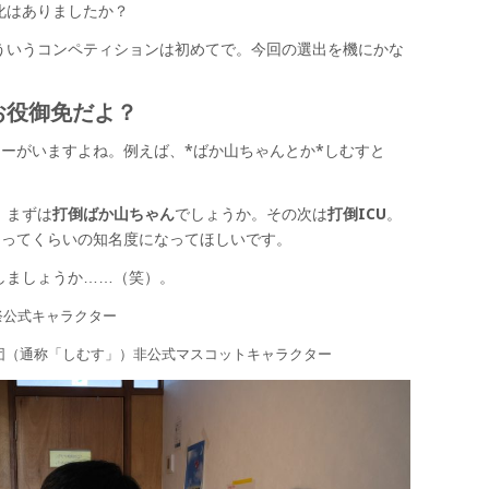
化はありましたか？
ういうコンペティションは初めてで。今回の選出を機にかな
お役御免だよ？
ターがいますよね。例えば、*ばか山ちゃんとか*しむすと
。まずは
打倒ばか山ちゃん
でしょうか。その次は
打倒ICU
。
たってくらいの知名度になってほしいです。
しましょうか……（笑）。
U祭公式キャラクター
楽団（通称「しむす」）非公式マスコットキャラクター