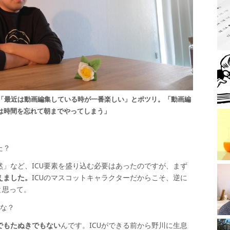
く。「最近は動画編集している時が一番楽しい」とポツリ。「動画編
は時間を忘れて朝までやってしまう」
た？
」など、ICU要素を盛り込む必要はあったのですが、まず
えました。
ICUのマスコットキャラクターだからこそ、逆に
と思って。
いな？
でもたぬきでもない
んです。ICUができる前から野川に生息