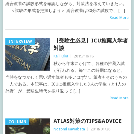
総合教養の試験形式を確認しながら、対策法を考えていきたい。
＜試験の形式を把握しよう＞ 総合教養は80分の試験で、 […]
Read More
【受験生必見】ICU推薦入学者
INTERVIEW
対談
Keiji Oka
|
2019/10/18
秋から年末にかけて、各種の推薦入試
が行われる。毎年この時期になると、
当時をなつかしく思い返す読者も多いはずだ。筆者もそのうちの
一人である。本記事は、ICUに推薦入学した3人の学生（と1人の
外野）が、受験生時代を振り返って […]
Read More
ATLAS対策のTIPS&ADVICE
COLUMN
Nozomi Kawabata
|
2018/01/26