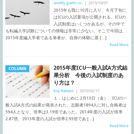
weekly giants co.
|
2015/10/01
2015年も既に10月に入り、今月下旬に
はICUの入試要項が公開される。ICUの
入試制度はいくつかあるが、その中で
も転編入学試験についての情報は非常に少ない。そこで今回は、
2015年度編入学者である筆者が、自身の体験に基 […]
Read More
2015年度ICU一般入試A方式結
COLUMN
果分析 今後の入試制度のあ
り方は？
Koji Nakano
|
2015/02/17
１．はじめに 2月13日（金）、ICUの一
般入試A方式の結果が発表された。志願者1894人に対し合格者は
594人となり、倍率は3.19倍であった。2014年度の入試が倍率
2.87倍、2013年度の入試が倍率2.93倍であ […]
Read More