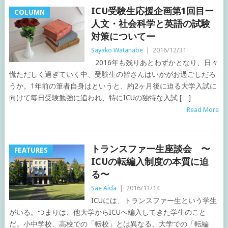
ICU受験生応援企画第1回目ー
COLUMN
人文・社会科学と英語の試験
対策についてー
Sayako Watanabe
|
2016/12/31
2016年も残りあとわずかとなり、日々
慌ただしく過ぎていく中、受験生の皆さんはいかがお過ごしだろ
うか。1年前の筆者自身はというと、約2ヶ月後に迫る大学入試に
向けて毎日受験勉強に追われ、特にICUの独特な入試 […]
Read More
トランスファー生座談会 〜
FEATURES
ICUの転編入制度の本質に迫
る〜
Sae Aida
|
2016/11/14
ICUには、トランスファー生という学生
がいる。つまりは、他大学からICUへ編入してきた学生のこと
だ。小中学校、高校での「転校」とは異なる、大学での「転編