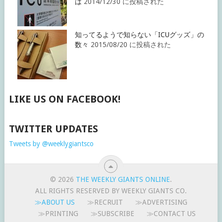
は
2014/12/30 に投稿された
知ってるようで知らない「ICUグッズ」の
数々
2015/08/20 に投稿された
LIKE US ON FACEBOOK!
TWITTER UPDATES
Tweets by @weeklygiantsco
© 2026
THE WEEKLY GIANTS ONLINE
.
ALL RIGHTS RESERVED BY WEEKLY GIANTS CO.
≫ABOUT US
≫RECRUIT
≫ADVERTISING
≫PRINTING
≫SUBSCRIBE
≫CONTACT US