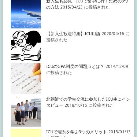
新入生も必見！ICUで留学に行くための3つ
の方法
2015/04/23 に投稿された
【新入生歓迎特集】ICU用語
2020/04/16 に
投稿された
ICUのGPA制度の問題点とは？
2014/12/09
に投稿された
北朝鮮での学生交流に参加したICU生にイン
タビュー
2018/10/15 に投稿された
ICUで理系を学ぶ3つのメリット
2015/01/13