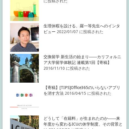
に投稿された
生理休暇を設ける、羅一等先生へのインタ
ビュー
2022/01/07 に投稿された
交換留学 新生活の始まり――カリフォルニ
ア大学留学体験記 連載第1回【寄稿】
2016/11/10 に投稿された
【寄稿】[TIPS]Office365のいらないアプリ
を消す方法
2016/04/15 に投稿された
どうして「在籍料」が生まれたのか――来
年度から変わるICUの休学制度、その背景と