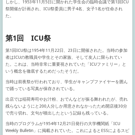
しかし、1953年11月5日に開かれた学生会の臨時会議で第1回ICU
祭開催が計画され、ICU祭委員に男子4名、女子1名が任命され
た。
第1回 ICU祭
第1回ICU祭は1954年11月22日、23日に開催された。当時の参加
者はICUの教職員や学生とその家族、そして友人に限られてい
た。これは、当時非常に重要視されていた「ICUファミリー」と
いう概念を徹底するためだったそうだ。
当時は前夜祭が行われており、学生がキャンプファイヤーを囲ん
で踊っている写真が保存されている。
出店では稲荷寿司やお汁粉、おでんなどが振る舞われたが、売れ
残らないようにと200人分しか用意されなかったため開店後30分
で売り切れ、文句が噴出したという記録も残っている。
当時のプログラムが1954年12月21日発行の大学機関紙「ICU
Weekly Bulletin」に掲載されていた。これによるとESSによるスピ