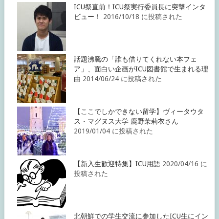
ICU祭直前！ICU祭実行委員長に突撃インタ
ビュー！
2016/10/18 に投稿された
話題沸騰の「誰も借りてくれない本フェ
ア」、面白い企画がICU図書館で生まれる理
由
2014/06/24 に投稿された
【ここでしかできない留学】ヴィータウタ
ス・マグヌス大学 鹿野茉莉衣さん
2019/01/04 に投稿された
【新入生歓迎特集】ICU用語
2020/04/16 に
投稿された
北朝鮮での学生交流に参加したICU生にイン