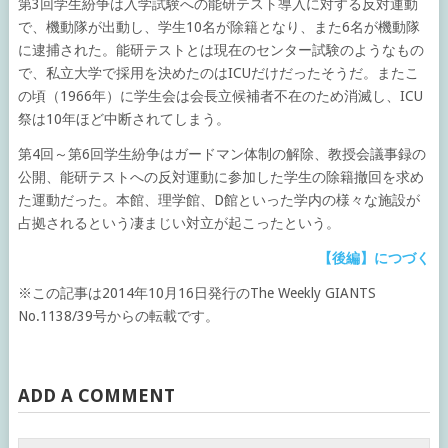
第3回学生紛争は入学試験への能研テスト導入に対する反対運動
で、機動隊が出動し、学生10名が除籍となり、また6名が機動隊
に逮捕された。能研テストとは現在のセンター試験のようなもの
で、私立大学で採用を決めたのはICUだけだったそうだ。またこ
の頃（1966年）に学生会は会長立候補者不在のため消滅し、ICU
祭は10年ほど中断されてしまう。
第4回～第6回学生紛争はガードマン体制の解除、教授会議事録の
公開、能研テストへの反対運動に参加した学生の除籍撤回を求め
た運動だった。本館、理学館、D館といった学内の様々な施設が
占拠されるという凄まじい対立が起こったという。
【後編】につづく
※この記事は2014年10月16日発行のThe Weekly GIANTS
No.1138/39号からの転載です。
ADD A COMMENT