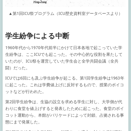
▲第1回ICU祭プログラム（ICU歴史資料室データベースより）
学生紛争による中断
1960年代から1970年代前半にかけて日本各地で起こっていた学
生紛争は、ここICUでも起こった。その中心的な役割を果たして
いたのが、ICU祭を運営していた学生会と全学共闘会議（全共
闘）だった。
ICUでは6回にも及ぶ学生紛争が起こる。第1回学生紛争は1963年
に起こった。これは学費値上げに反対するもので、授業のボイコ
ットなどが行われた。
第2回学生紛争は、生協の設立を求める学生に対し、大学側が代
わりに食堂を値上げすると発表したために起こった。食堂のボイ
コット運動から、本館がバリケードによって封鎖、占拠される事
態にまで発展した。