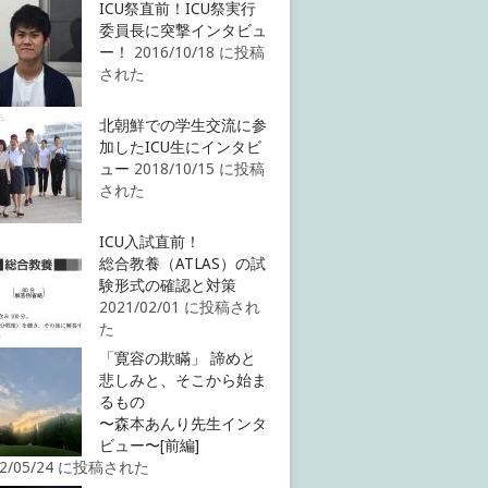
ICU祭直前！ICU祭実行
委員長に突撃インタビュ
ー！
2016/10/18 に投稿
された
北朝鮮での学生交流に参
加したICU生にインタビ
ュー
2018/10/15 に投稿
された
ICU入試直前！
総合教養（ATLAS）の試
験形式の確認と対策
2021/02/01 に投稿され
た
「寛容の欺瞞」 諦めと
悲しみと、そこから始ま
るもの
〜森本あんり先生インタ
ビュー〜[前編]
22/05/24 に投稿された