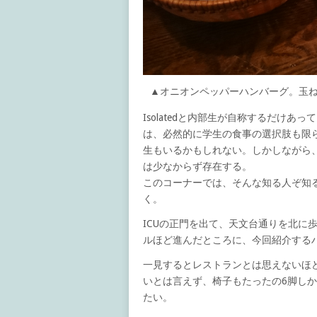
▲オニオンペッパーハンバーグ。玉
Isolatedと内部生が自称するだけ
は、必然的に学生の食事の選択肢も限
生もいるかもしれない。しかしながら
は少なからず存在する。
このコーナーでは、そんな知る人ぞ知る
く。
ICUの正門を出て、天文台通りを北に
ルほど進んだところに、今回紹介するハン
一見するとレストランとは思えないほ
いとは言えず、椅子もたったの6脚し
たい。