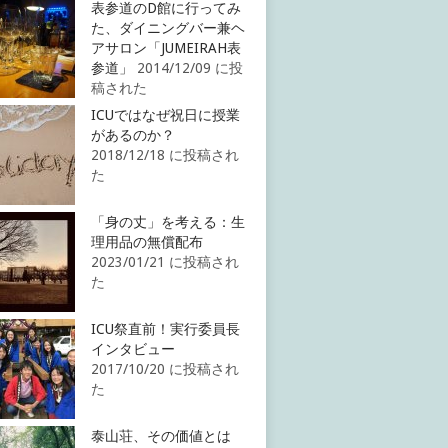
表参道のD館に行ってみ
た、ダイニングバー兼ヘ
アサロン「JUMEIRAH表
参道」
2014/12/09 に投
稿された
ICUではなぜ祝日に授業
があるのか？
2018/12/18 に投稿され
た
「身の丈」を考える：生
理用品の無償配布
2023/01/21 に投稿され
た
ICU祭直前！実行委員長
インタビュー
2017/10/20 に投稿され
た
泰山荘、その価値とは