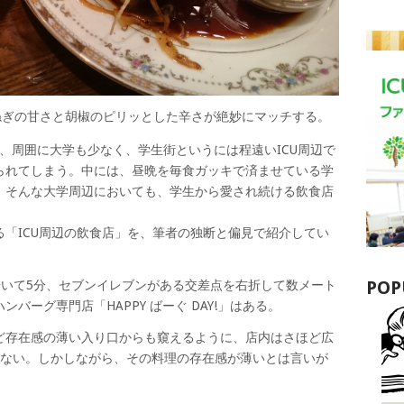
ねぎの甘さと胡椒のピリッとした辛さが絶妙にマッチする。
あって、周囲に大学も少なく、学生街というには程遠いICU周辺で
られてしまう。中には、昼晩を毎食ガッキで済ませている学
、そんな大学周辺においても、学生から愛され続ける飲食店
「ICU周辺の飲食店」を、筆者の独断と偏見で紹介してい
POP
歩いて5分、セブンイレブンがある交差点を右折して数メート
バーグ専門店「HAPPY ばーぐ DAY!」はある。
ど存在感の薄い入り口からも窺えるように、店内はさほど広
かない。しかしながら、その料理の存在感が薄いとは言いが