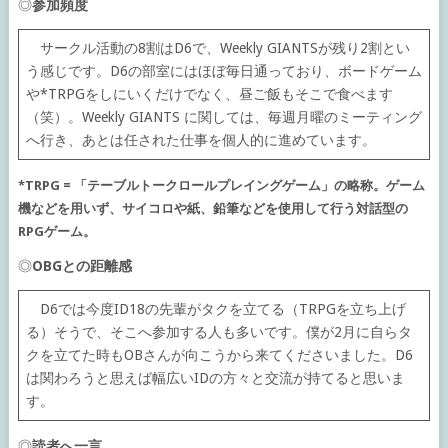
◎
参加頻度
サークル活動の8割はD6で、Weekly GIANTSが残り2割とい
う感じです。D6の部室にはほぼ毎日通っており、ボードゲーム
や*TRPGをしにいくだけでなく、昼ご飯もそこで食べます
（笑）。Weekly GIANTS に関しては、毎週月曜のミーティング
へ行き、あとは任された仕事を個人的に進めています。
*TRPG = 「テーブルトークロールプレイングゲーム」の略称。ゲーム
機などを用いず、サイコロや紙、鉛筆などを使用して行う対話型の
RPGゲーム。
◎
OBGとの距離感
D6では今度ID18の先輩がタクを立てる（TRPGを立ち上げ
る）そうで、そこへ参加する人も多いです。僕が2月に自らタ
クを立てた時もOBさんが向こうから来てくださいました。D6
は関わろうと思えば幅広いIDの方々と交流が持てると思いま
す。
◎
読者へ一言