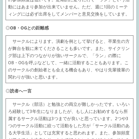
動にはあまり参加が出来ていません。ただ、週に1回のミーテ
ィングには必ず出席をしてメンバーと意見交換をしています。
◎
OB・OGとの距離感
サークルによります。演劇を例として挙げると、卒業生の方
が舞台を観に来てくださることも多いです。また、サイクリン
グ部は上下のつながりが強いサークルで、「ラン」の際に
OB・OGを呼ぶなどして、一緒に活動することもあります。こ
のサークルの創始者とも会える機会もあり、やはり先輩後輩の
関わりが強いと思います。
◎
読者へ一言
サークル（部活）と勉強との両立が難しかったです。いろい
ろ経験して3年生になりましたが、もし人にお勧めするなら所
属するサークル活動は3つまでが良いと思っています。2つや3
つのサークル活動に絞って活動をした方が「サークル活動のあ
る大学生活」としては充実すると思われます。また、参加頻度