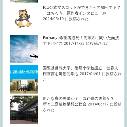
ICU公式マスコットができたって知ってる？
「はちろう」原作者インタビュー￼
2024/05/10 に投稿された
Exchange希望者必見！先輩方に聞いた面接
アドバイス
2017/11/23 に投稿された
国際基督教大学、附属小学校設立 世界人
権宣言を毎朝朗唱も
2017/04/01 に投稿され
た
新たな寮の整備か？ 既存寮の改善か？
新々二寮建物構想公聴会
2014/06/17 に投稿
された