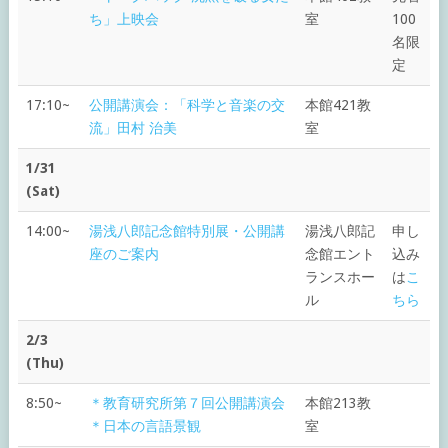
ち」上映会
室
100
名限
定
17:10~
公開講演会：「科学と音楽の交
本館421教
流」田村 治美
室
1/31
(Sat)
14:00~
湯浅八郎記念館特別展・公開講
湯浅八郎記
申し
座のご案内
念館エント
込み
ランスホー
は
こ
ル
ちら
2/3
(Thu)
8:50~
＊教育研究所第７回公開講演会
本館213教
＊日本の言語景観
室