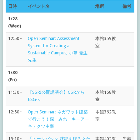
日時
イベント名
場所
備考
1/28
(Wed)
12:50~
Open Seminar: Assessment
本館359教
System for Creating a
室
Sustainable Campus, 小篠 隆生
先生
1/30
(Fri)
11:30~
【SSRI公開講演会】CSRから
本館168教
ESGへ
室
12:50~
Open Seminar: ネガワット建築
本館362教
で行こう！森 みわ キーアー
室
キテクツ主宰
15:10~
「トークバック 沈黙を破る女た
本館402教
先着