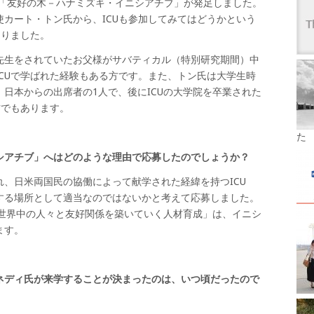
る「友好の木－ハナミズキ・イニシアチブ」が発足しました。
カート・トン氏から、ICUも参加してみてはどうかという
なりました。
先生をされていたお父様がサバティカル（特別研究期間）中
CUで学ばれた経験もある方です。また、トン氏は大学生時
日本からの出席者の1人で、後にICUの大学院を卒業された
方でもあります。
た
シアチブ」へはどのような理由で応募したのでしょうか？
、日米両国民の協働によって献学された経緯を持つICU
する場所として適当なのではないかと考えて応募しました。
「世界中の人々と友好関係を築いていく人材育成」は、イニシ
ます。
ネディ氏が来学することが決まったのは、いつ頃だったので