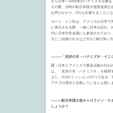
から日本へ3000本のハナミズキを贈
その際、当時の駐日米国大使館首席公使
お声がかかり、ICUも応募することに
カート・トン氏は、アメリカの大学で
に来日される際、一緒に日本を訪れ、I
代に日米学生会議にも参加されており、
方とご結婚されるなどICUと縁が深い
―――「友好の木－ハナミズキ・イニ
日：
日本とアメリカで募金活動が行われ
は、「友好の木－ハナミズキ」を植樹
また、ICUのミッションの1つである
アチブの理念と合致しているとも思い
―――駐日米国大使キャロライン・ケ
しょうか？