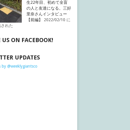
生22年目、初めて全盲
の人と友達になる。三好
里奈さんインタビュー
【前編】
2022/02/10 に
稿された
E US ON FACEBOOK!
TTER UPDATES
 by @weeklygiantsco