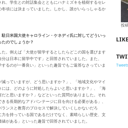
され、学生との対話集会とともにハナミズキを植樹するセレ
の冬頃には決まっていました。しかし、誰がいらっしゃるか
投
、駐日米国大使キャロライン・ケネディ氏に対してどういっ
LIK
ったのでしょうか？
した。例えば「大使が留学するとしたらどこの国を選びます
TWI
自分は日本に留学中です」と回答されていました。また、
学するのが一番良い」といった趣旨でもご返答なさっていま
Tweets
が減っていますが、どう思いますか？」、「地域文化やマイ
きには、どのように対処したらよいと思いますか？」、「海
何だと思いますか？」などといった質問がありました。それ
できる長期的なアドバンテージに目を向ける必要がある」、
バランスと教育のプロセスで解決していくしかないだろ
に力を持っている国であるだけでなく、素晴らしい歴史、文
価値がある」といった趣旨で回答されていました。