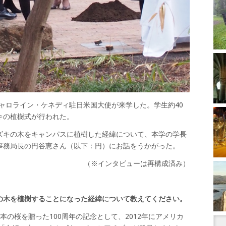
にキャロライン・ケネディ駐日米国大使が来学した。学生約40
キの植樹式が行われた。
ズキの木をキャンパスに植樹した経緯について、本学の学長
事務局長の円谷恵さん（以下：円）にお話をうかがった。
（※インタビューは再構成済み）
の木を植樹することになった経緯について教えてください。
00本の桜を贈った100周年の記念として、2012年にアメリカ