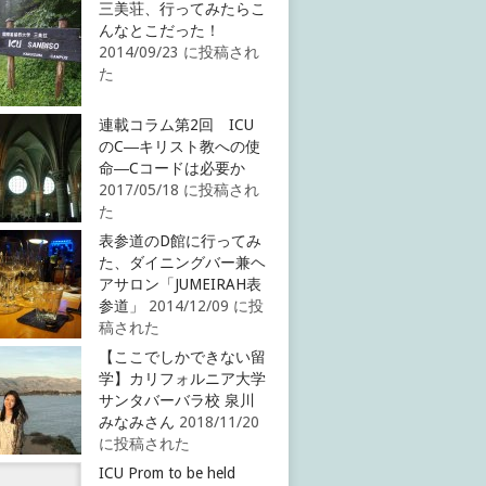
三美荘、行ってみたらこ
んなとこだった！
2014/09/23 に投稿され
た
連載コラム第2回 ICU
のC―キリスト教への使
命―Cコードは必要か
2017/05/18 に投稿され
た
表参道のD館に行ってみ
た、ダイニングバー兼ヘ
アサロン「JUMEIRAH表
参道」
2014/12/09 に投
稿された
【ここでしかできない留
学】カリフォルニア大学
サンタバーバラ校 泉川
みなみさん
2018/11/20
に投稿された
ICU Prom to be held