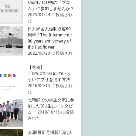
soon! / ICU初の「プロ
ム」に参加しませんか？
2025/01/24 に投稿され
た
日系米国人強制収容80
周年 / The Internment :
80 years anniversary of
the Pacific war
2022/08/20 に投稿され
【寄稿】
[TIPS]Office365のいら
ないアプリを消す方法
2016/04/15 に投稿され
た
北朝鮮での学生交流に参
加したICU生にインタビ
ュー
2018/10/15 に投稿
された
[紙版最新号掲載記事]人