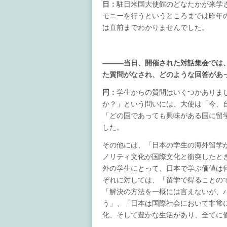
日：
駐日米国大使館のどなたかが来学
モニーを行うというところまでは昨年
は直前までわかりませんでした。
―――当日、開催された対話集会では
た質問がなされ、どのような回答があ
円：
学生からの質問はいくつかありま
か？」という問いには、大使は「今、
「どの国であっても興味がある国に留
した。
その他には、「日本の学生の海外留学
ノリティ文化が国際文化と衝突したと
外の学生にとって、日本で学ぶ価値は
ぞれに対しては、「留学で得ることの
「解決の方法を一概には言えないが、
う」、「日本は国際社会において非常
化、そして豊かな生活があり、全てに