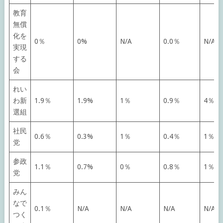
教育
無償
化を
0％
0%
N/A
0.0％
N/A
実現
する
会
れい
わ新
1.9％
1.9%
1％
0.9％
4％
選組
社民
0.6％
0.3%
1％
0.4％
1％
党
参政
1.1％
0.7%
0％
0.8％
1％
党
みん
なで
0.1％
N/A
N/A
N/A
N/A
つく