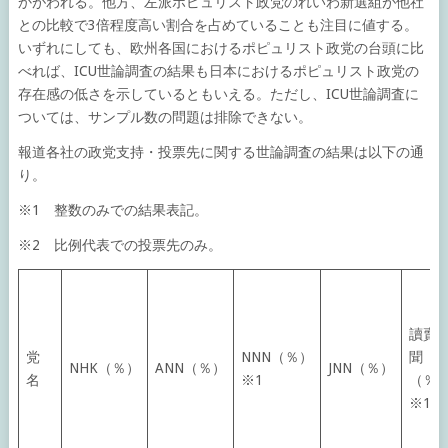
かがわれる。他方、左派ポピュリスト政党のれいわ新選組が他社
との比較で3倍程度高い割合を占めていることも注目に値する。
いずれにしても、欧州各国におけるポピュリスト政党の台頭に比
べれば、ICU世論調査の結果も日本におけるポピュリスト政党の
存在感の低さを示しているともいえる。ただし、ICU世論調査に
ついては、サンプル数の問題は排除できない。
報道各社の政党支持・投票先に関する世論調査の結果は以下の通
り。
※1 整数のみでの結果表記。
※2 比例代表での投票先のみ。
讀賣
党
NNN（％）
聞
NHK（％）
ANN（％）
JNN（％）
名
※1
（％
※1