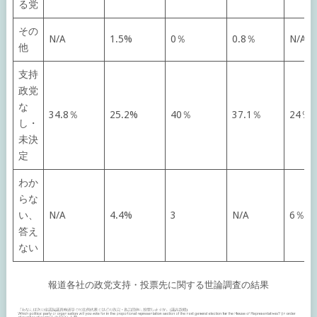
る党
その
N/A
1.5%
0％
0.8％
N/A
他
支持
政党
な
34.8％
25.2%
40％
37.1％
24％
し・
未決
定
わか
らな
い、
N/A
4.4%
3
N/A
6％
答え
ない
報道各社の政党支持・投票先に関する世論調査の結果