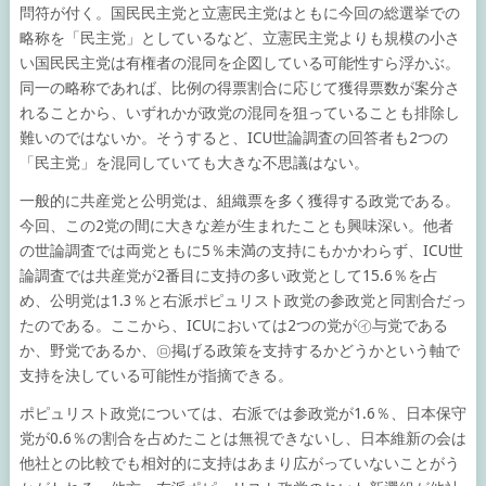
問符が付く。国民民主党と立憲民主党はともに今回の総選挙での
略称を「民主党」としているなど、立憲民主党よりも規模の小さ
い国民民主党は有権者の混同を企図している可能性すら浮かぶ。
同一の略称であれば、比例の得票割合に応じて獲得票数が案分さ
れることから、いずれかが政党の混同を狙っていることも排除し
難いのではないか。そうすると、ICU世論調査の回答者も2つの
「民主党」を混同していても大きな不思議はない。
一般的に共産党と公明党は、組織票を多く獲得する政党である。
今回、この2党の間に大きな差が生まれたことも興味深い。他者
の世論調査では両党ともに5％未満の支持にもかかわらず、ICU世
論調査では共産党が2番目に支持の多い政党として15.6％を占
め、公明党は1.3％と右派ポピュリスト政党の参政党と同割合だっ
たのである。ここから、ICUにおいては2つの党が㋑与党である
か、野党であるか、㋺掲げる政策を支持するかどうかという軸で
支持を決している可能性が指摘できる。
ポピュリスト政党については、右派では参政党が1.6％、日本保守
党が0.6％の割合を占めたことは無視できないし、日本維新の会は
他社との比較でも相対的に支持はあまり広がっていないことがう