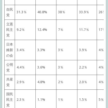
自民
31.3％
40.8%
38％
33.9％
26％
党
立憲
民主
9.2％
12.4%
7％
11.7％
17％
党
日本
維新
3.4％
3.3%
3％
3.9％
4％
の会
公明
4.4％
3.6%
3％
2.2％
4％
党
共産
2.9％
4.8%
2％
2.0％
4％
党
国民
民主
2.3％
1.1%
1％
1.5％
5％
党