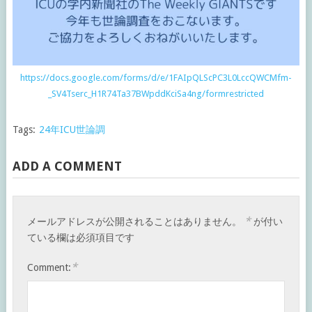
https://docs.google.com/forms/d/e/1FAIpQLScPC3L0LccQWCMfm-
_SV4Tserc_H1R74Ta37BWpddKciSa4ng/formrestricted
Tags:
24年ICU世論調
ADD A COMMENT
*
メールアドレスが公開されることはありません。
が付い
ている欄は必須項目です
*
Comment: