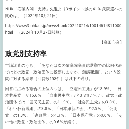
NHK「石破内閣「支持」先週より3ポイント減の41％ 衆院選への
関心は」（2024年10月21日）
https://www3.nhk.or.jp/news/html/20241021/k10014614811000.
html （2024年10月27日閲覧）
【髙田心音】
政党別支持率
世論調査のうち、「あなたは次の衆議院議員総選挙での比例代表
ではどの政党・政治団体に投票しますか。(議席数順)」という設
問に対する結果（回答数158件）は以下の通り。
回答に占める割合の上位３つは、「立憲民主党」が18.9%、「日
本共産党」が15.6％、「自由民主党」が13.8％だった。政党・政
治団体では「国民民主党」の11.9％、「社会民主党」の3.8％、
「れいわ新選組」の3.8％、「日本維新の会」の2.5％、「公明
党」の1.3%、「参政党」の1.3％、「日本保守党」の0.6％、「そ
の他の政党・政治団体」の0.6％が続く。