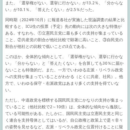
また、「選挙権がない、選挙に行かない」が13.2％、「分からな
い」が10.1％、「答えたくない」が2.5％だった。
同時期（2024年10月）に報道各社が実施した世論調査の結果と比
較すると、ICU生の投票（予定）先の動向には次の大きな特徴が
ある。すなわち、①立憲民主党に最も多くの支持が集まっている
こと、②共産党の割合が他社比較で顕著に高いこと、③自民党の
割合が他社との比較で低いことの3点である。
このほか、全体的な傾向として、「選挙権がない、選挙に行かな
い」「分からない」と「答えたくない」を合算しても30％に届か
ないことも特徴的だ。また、一方でいわゆる左派・リベラル政党
への支持が集まっていることがわかる（とくに共産、社民）。他
方で、いわゆる保守・右派政党はあまり多くの支持を得ていな
い。
ただし、中道政党を標榜する国民民主党にかなりの支持が集まっ
ていること（他社比較で2～10倍）は、全体的な傾向から逸脱し
ている可能性がある。たしかに、国民民主党は立憲民主党と同じ
く連合を支持母体としてはいるが、自公政権と政策上で是々非々
の姿勢を見せるなど、左派・リベラル政党と位置付けることに疑