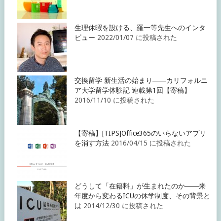
生理休暇を設ける、羅一等先生へのインタ
ビュー
2022/01/07 に投稿された
交換留学 新生活の始まり――カリフォルニ
ア大学留学体験記 連載第1回【寄稿】
2016/11/10 に投稿された
【寄稿】[TIPS]Office365のいらないアプリ
を消す方法
2016/04/15 に投稿された
どうして「在籍料」が生まれたのか――来
年度から変わるICUの休学制度、その背景と
は
2014/12/30 に投稿された