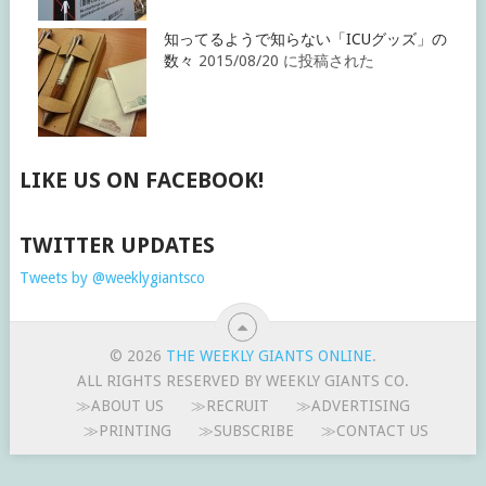
知ってるようで知らない「ICUグッズ」の
数々
2015/08/20 に投稿された
LIKE US ON FACEBOOK!
TWITTER UPDATES
Tweets by @weeklygiantsco
© 2026
THE WEEKLY GIANTS ONLINE
.
ALL RIGHTS RESERVED BY WEEKLY GIANTS CO.
≫ABOUT US
≫RECRUIT
≫ADVERTISING
≫PRINTING
≫SUBSCRIBE
≫CONTACT US