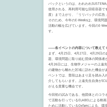
パックというのは、われわれSUSTE
使用される、再利用可能な回収容器です
度）まで上がり、「リリパックの広告」
そのため、今年のE-Weeksは、環
活動の幅を広げています。今回のE-W
す。
――各イベントの内容について教えて
まず、4月25日、4月27日、4月29
題、環境問題に取り組む団体の関係者
4月26日には、生物学メジャーの上遠
の建物から離れた区域に訪れた機会が
ベントでは、普段はあまり足を踏み入れ
介してもらいます。上遠先生自身がIC
がえる貴重な機会です。
今回初の試みである、他団体とのコラ
て活動を行っているELABELによる映画「
ために活動しているOxfamによる、