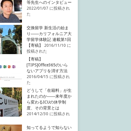
等先生へのインタビュー
2022/01/07 に投稿され
た
交換留学 新生活の始ま
り――カリフォルニア大
学留学体験記 連載第1回
【寄稿】
2016/11/10 に
投稿された
【寄稿】
[TIPS]Office365のいら
ないアプリを消す方法
2016/04/15 に投稿され
た
どうして「在籍料」が生
まれたのか――来年度か
ら変わるICUの休学制
度、その背景とは
2014/12/30 に投稿され
知ってるようで知らない