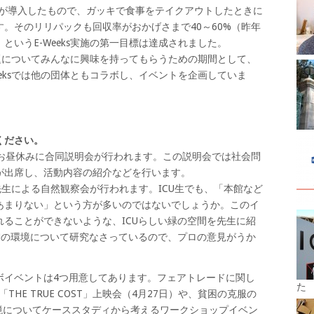
NAが導入したもので、ガッキで食事をテイクアウトしたときに
。そのリリパックも回収率がおかげさまで40～60%（昨年
というE-Weeks実施の第一目標は達成されました。
境問題についてみんなに興味を持ってもらうための期間として、
eeksでは他の団体ともコラボし、イベントを企画していま
ください。
日のお昼休みに合同説明会が行われます。この説明会では社会問
が出席し、活動内容の紹介などを行います。
先生による自然観察会が行われます。ICU生でも、「本館など
あまりない」という方が多いのではないでしょうか。このイ
ることができないような、ICUらしい緑の空間を先生に紹
Uの環境について研究なさっているので、プロの意見がうか
ボイベントは4つ用意してあります。フェアトレードに関し
た
THE TRUE COST」上映会（4月27日）や、貧困の克服の
環境についてケーススタディから考えるワークショップイベン