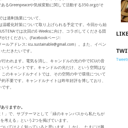
るGreenpeaceや気候変動に関して活動する350.orgがそ
ントでは過剰漁業について、
ントでは温暖化対策について取り上げられる予定です。今回から始
STENAでは次回のE-Weeksに向け、コラボしてくださる団
LIK
ください。(Facebookページ:
ールアドレス: icu.sustainable@gmail.com）。また、イベン
TWI
照いただきたいです。
Tweets
トが行われます。電気を消し、キャンドルの光の中でICUの音
というイベントです。キャンドルの光だけ、という空間はな
。このキャンドルナイトでは、その空間の中で環境について
予約不要です。キャンドルナイトは昨年好評を博しており、
いです。
がありますか。
意！」で、サブテーマとして「緑のキャンパスから私たちが
題を考える」という2つを掲げています。
についてはよく知っていると思います。しかし、たまには興