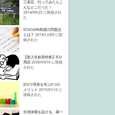
三美荘、行ってみたらこ
んなとこだった！
2014/09/23 に投稿され
た
ICUのGPA制度の問題点
とは？
2014/12/09 に投
稿された
【新入生歓迎特集】ICU
用語
2020/04/16 に投稿
された
ICUで理系を学ぶ3つの
メリット
2015/01/13 に
投稿された
生理休暇を設ける、羅一