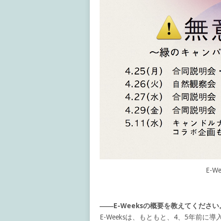
E-
――E-Weeksの概要を教えてください
E-Weeksは、もともと、4、5年前