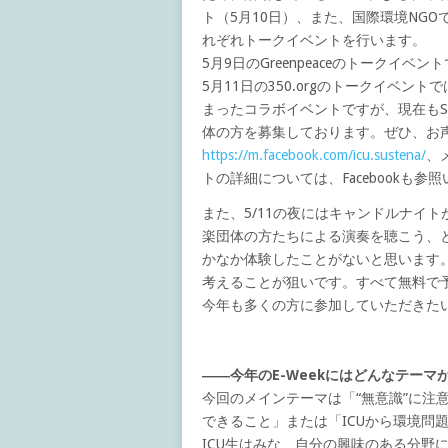
ト（5月10日）、また、国際環境NGOであ
れぞれトークイベントを行います。
5月9日のGreenpeaceのトークイベ
5月11日の350.orgのトークイベ
まったコラボイベントですが、現在もSU
体の方を募集しております。ぜひ、お声がけ
https://m.facebook.com/icu.sustena/
、メ
トの詳細については、Facebookも参
また、5/11の夜にはキャンドルナイ
楽団体の方たちによる演奏を聴こう、
かなか体験したことがないと思います
考えることが狙いです。すべて無料で
今年も多くの方に参加していただきた
――今年のE-Weekにはどんなテーマ
今回のメインテーマは「“無意識”に注
できること」または「ICUから環境問
ICU生はみな、自分の興味のある分野