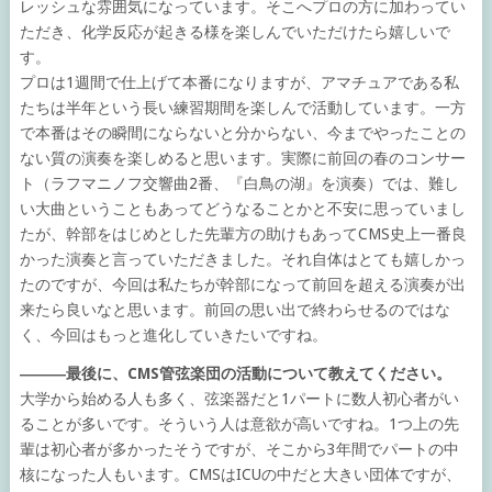
レッシュな雰囲気になっています。そこへプロの方に加わってい
ただき、化学反応が起きる様を楽しんでいただけたら嬉しいで
す。
プロは1週間で仕上げて本番になりますが、アマチュアである私
たちは半年という長い練習期間を楽しんで活動しています。一方
で本番はその瞬間にならないと分からない、今までやったことの
ない質の演奏を楽しめると思います。実際に前回の春のコンサー
ト（ラフマニノフ交響曲2番、『白鳥の湖』を演奏）では、難し
い大曲ということもあってどうなることかと不安に思っていまし
たが、幹部をはじめとした先輩方の助けもあってCMS史上一番良
かった演奏と言っていただきました。それ自体はとても嬉しかっ
たのですが、今回は私たちが幹部になって前回を超える演奏が出
来たら良いなと思います。前回の思い出で終わらせるのではな
く、今回はもっと進化していきたいですね。
―――最後に、CMS管弦楽団の活動について教えてください。
大学から始める人も多く、弦楽器だと1パートに数人初心者がい
ることが多いです。そういう人は意欲が高いですね。1つ上の先
輩は初心者が多かったそうですが、そこから3年間でパートの中
核になった人もいます。CMSはICUの中だと大きい団体ですが、