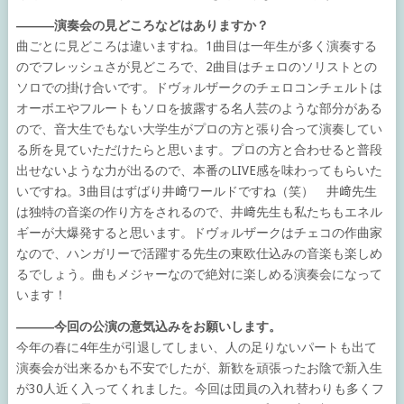
―――演奏会の見どころなどはありますか？
曲ごとに見どころは違いますね。1曲目は一年生が多く演奏する
のでフレッシュさが見どころで、2曲目はチェロのソリストとの
ソロでの掛け合いです。ドヴォルザークのチェロコンチェルトは
オーボエやフルートもソロを披露する名人芸のような部分がある
ので、音大生でもない大学生がプロの方と張り合って演奏してい
る所を見ていただけたらと思います。プロの方と合わせると普段
出せないような力が出るので、本番のLIVE感を味わってもらいた
いですね。3曲目はずばり井﨑ワールドですね（笑） 井﨑先生
は独特の音楽の作り方をされるので、井﨑先生も私たちもエネル
ギーが大爆発すると思います。ドヴォルザークはチェコの作曲家
なので、ハンガリーで活躍する先生の東欧仕込みの音楽も楽しめ
るでしょう。曲もメジャーなので絶対に楽しめる演奏会になって
います！
―――今回の公演の意気込みをお願いします。
今年の春に4年生が引退してしまい、人の足りないパートも出て
演奏会が出来るかも不安でしたが、新歓を頑張ったお陰で新入生
が30人近く入ってくれました。今回は団員の入れ替わりも多くフ