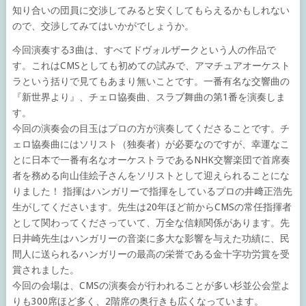
知り合いの団員に交渉してみると安くしてもらえるかもしれない
ので、交渉してみてはいかがでしょうか。
今回演奏する3曲は、すべてドヴォルザークという人の作品で
す。これはCMSとしても初めての試みで、アマチュアオーケスト
ラという括りで見てもあまり無いことです。一番有名な交響曲の
『新世界より』、チェロ協奏曲、スラブ舞曲の第1番を演奏しま
す。
今回の演奏会の目玉はプロの方が演奏してくださることです。チ
ェロ協奏曲にはソリスト（独奏者）が必要なのですが、幸運なこ
とに日本で一番有名なオーケストラであるNHK交響楽団で首席奏
者を務める向山佳絵子さんをソリストとして迎えられることにな
りました！ 指揮はハンガリーで指揮をしているプロの井﨑正浩先
生がしてくださいます。先生は20年ほど前からCMSの常任指揮者
として関わってくださっていて、万全な信頼関係があります。先
日井崎先生はハンガリーの音楽に多大な影響を与えた功績に、民
間人に送られるハンガリーの最高の栄誉である金十字功労賞を受
賞されました。
今回の会場は、CMSの演奏会が行われることが多い杉並公会堂よ
りも300席ほど多く、2階席の奥行きも広くなっています。