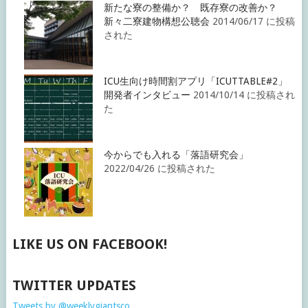
新たな寮の整備か？ 既存寮の改善か？
新々二寮建物構想公聴会
2014/06/17 に投稿
された
ICU生向け時間割アプリ「ICUTTABLE#2」
開発者インタビュー
2014/10/14 に投稿され
た
今からでも入れる「落語研究会」
2022/04/26 に投稿された
LIKE US ON FACEBOOK!
TWITTER UPDATES
Tweets by @weeklygiantsco