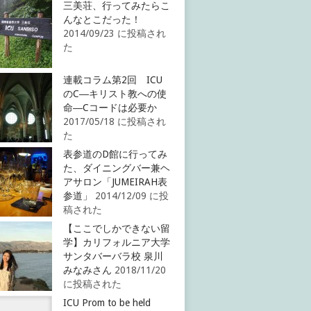
三美荘、行ってみたらこ
んなとこだった！
2014/09/23 に投稿され
た
連載コラム第2回 ICU
のC―キリスト教への使
命―Cコードは必要か
2017/05/18 に投稿され
た
表参道のD館に行ってみ
た、ダイニングバー兼ヘ
アサロン「JUMEIRAH表
参道」
2014/12/09 に投
稿された
【ここでしかできない留
学】カリフォルニア大学
サンタバーバラ校 泉川
みなみさん
2018/11/20
に投稿された
ICU Prom to be held