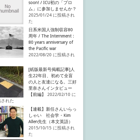
soon! / ICU初の「プロ
ム」に参加しませんか？
2025/01/24 に投稿され
た
日系米国人強制収容80
周年 / The Internment :
80 years anniversary of
the Pacific war
2022/08/20 に投稿され
[紙版最新号掲載記事]人
生22年目、初めて全盲
の人と友達になる。三好
里奈さんインタビュー
【前編】
2022/02/10 に
稿された
【連載】新任さんいらっ
しゃい 社会学・Kim
Allen先生（本文英語）
2015/10/15 に投稿され
た