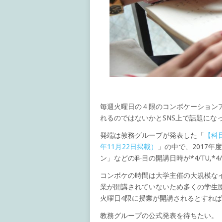
毎週火曜日の４限のコンボケーション
れるのではないかとSNS上で話題にな
発端は教務グループが発表した「
【科
年11月22日掲載）
」の中で、2017
ン」などの科目の開講日時が*4/TU,*
コンボケの時間は大学主催の大規模な
業が開講されていないため多くの学生
火曜日4限に授業が開講されるとすれ
教務グループの公式発表を待ちたい。