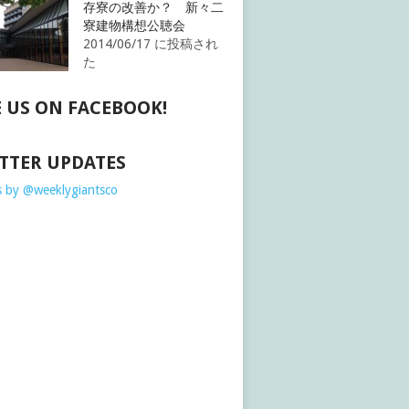
存寮の改善か？ 新々二
寮建物構想公聴会
2014/06/17 に投稿され
た
E US ON FACEBOOK!
TTER UPDATES
 by @weeklygiantsco