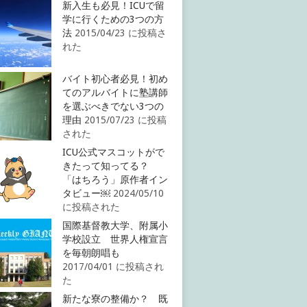
新入生も必見！ICUで留
学に行くための3つの方
法
2015/04/23 に投稿さ
れた
バイト初心者必見！初め
てのアルバイトに塾講師
を選ぶべきでない3つの
理由
2015/07/23 に投稿
された
ICU公式マスコットがで
きたって知ってる？
「はちろう」原作者イン
タビュー￼
2024/05/10
に投稿された
国際基督教大学、附属小
学校設立 世界人権宣言
を毎朝朗唱も
2017/04/01 に投稿され
た
新たな寮の整備か？ 既