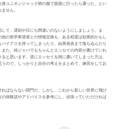
全身ユニオンジャック柄の服で面接に行ったら通った、とい
れません。
認して、遅刻や日にち間違いのないようにしましょう。ま
の他の留学希望者との情報交換も、ある程度は効果的かもし
なバイアスを持ってしまったり、結果発表まで落ち込んだり
。また、純ジャパでもちゃんとエッセイの内容が書けていれ
きると思います。逆にエッセイを雑に書いてしまった方は、
思うので、しっかりと自分の考えをまとめて、練習をしてお
ければならない関門だ。しかし、これから新しい世界に飛び
方の体験談やアドバイスを参考にし、頑張っていただければ