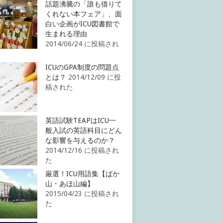
話題沸騰の「誰も借りて
くれない本フェア」、面
白い企画がICU図書館で
生まれる理由
2014/06/24 に投稿され
ICUのGPA制度の問題点
とは？
2014/12/09 に投
稿された
英語試験TEAPはICU一
般入試の英語科目にどん
な影響を与えるのか？
2014/12/16 に投稿され
た
厳選！ICU用語集【ばか
山・あほ山編】
2015/04/23 に投稿され
た