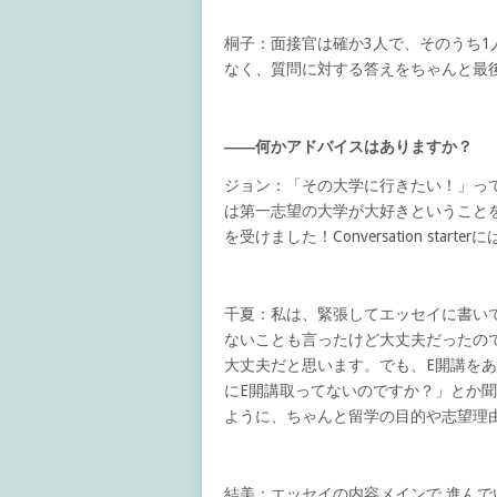
桐子：面接官は確か3人で、そのうち
なく、質問に対する答えをちゃんと最
――何かアドバイスはありますか？
ジョン：「その大学に行きたい！」っ
は第一志望の大学が大好きということを伝える
を受けました！Conversation st
千夏：私は、緊張してエッセイに書い
ないことも言ったけど大丈夫だったの
大丈夫だと思います。でも、E開講を
にE開講取ってないのですか？」とか
ように、ちゃんと留学の目的や志望理
結美：エッセイの内容メインで 進ん