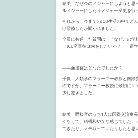
結美：なぜ今のメジャーにしようと思
ルメジャーにしたりメジャー変更を行
それから、今までのICU生活の中でど
け履修したか聞かれました。
全員に共通した質問は、「なぜこの学
「ICU卒業後は何をしたいか？」「留
――
面接官はどなたでしたか？
千夏：人類学のマラーニー教授と国際
のですが、マラーニー教授に最初に4
少し驚きました。
結美：面接官のうち1人は国際交流室長のJ
くなくて、結構和やかな感じでした。
てきたり、メモ取っていたりしたと思