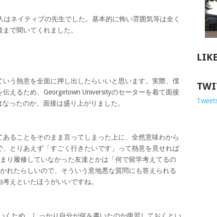
1人はネイティブの先生でした。基本的に怖い雰囲気等は全く
後まで聞いてくれました。
LIK
ていう熱意を全面に押し出したらいいと思います。実際、僕
TWI
ため、Georgetown Universityのセーターを着て面接
Tweets
arterにはなったのか、面接は盛り上がりました。
てあることをそのまま言ってしまった上に、全然意味わから
で、とりあえず「すごく行きたいです」って熱意を見せれば
あまり履修していなかった友達とかは「何で留学考えてるの
聞かれたらしいので、そういう意地悪な質問にも答えられる
由考えといたほうがいいですね。
でいくため、しっかり自分が何を書いたのか復習しておくとい