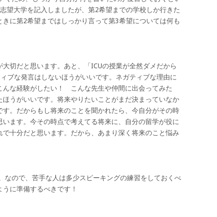
で志望大学を記入しましたが、第2希望までの学校しか行きた
ときに第2希望まではしっかり言って第3希望については何も
大切だと思います。あと、「ICUの授業が全然ダメだから
ティブな発言はしないほうがいいです。ネガティブな理由に
こんな経験がしたい！ こんな先生や仲間に出会ってみた
たほうがいいです。将来やりたいことがまだ決まっていなか
です。だからもし将来のことを聞かれたら、今自分がその時
思います。今その時点で考えてる将来に、自分の留学が役に
れで十分だと思います。だから、あまり深く将来のこと悩み
す。なので、苦手な人は多少スピーキングの練習をしておくべ
ように準備するべきです！