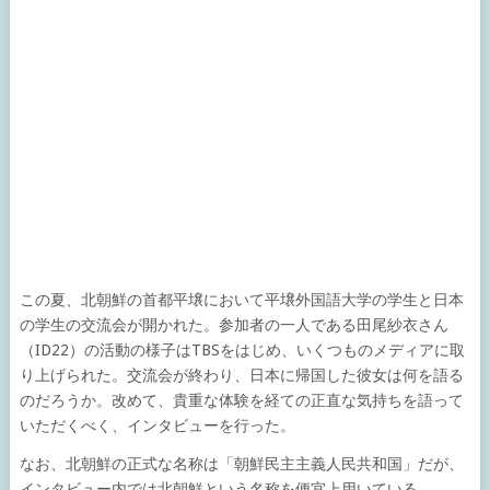
この夏、北朝鮮の首都平壌において平壌外国語大学の学生と日本
の学生の交流会が開かれた。参加者の一人である田尾
紗衣
さん
（ID22）の活動の様子はTBSをはじめ、いくつものメディアに取
り上げられた。交流会が終わり、日本に帰国した彼女は何を語る
のだろうか。改めて、貴重な体験を経ての正直な気持ちを語って
いただくべく、インタビューを行った。
なお、北朝鮮の正式な名称は「朝鮮民主主義人民共和国」だが、
インタビュー内では北朝鮮という名称を便宜上用いている。