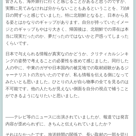
皆さんも、海外旅行に行くと感じることがあると思うのですが、
実際に見てみなければ分からないこともあるということを、7泊8
日の間ずっと感じていました。特に北朝鮮となると、日本から見
る姿とはかなりのギャップがあります。自分が持っていたイメー
ジとのギャップもやはり大きく、帰国後は、北朝鮮での滞在は本
当に現実だったのか、夢だったのではないかと戸惑ってしまった
くらいです。
日本で与えられる情報が真実なのかどうか、クリティカルシンキ
ングの姿勢で考えることの必要性を改めて感じました。同行した
人の中に、中東のガザや日本国内の被災地での取材経験があるジ
ャーナリストの方がいたのですが、私も情報を伝える側になって
みたいとも思いました。ひとりの人が自ら物事の全てを見るのは
不可能です。他の人たちが見えない側面を自分の視点で補うこと
ができるようになりたいと思いました。
――テレビ等のニュースに出演されていましたが、報道では発言
内容が歪められずに、きちんと伝えられていましたか？
それはなかったです。放送時間の関係で、長い取材の一部を切り