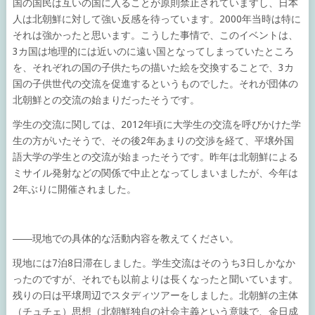
国の国民は互いの国に入ることが原則禁止されていますし、日本
人は北朝鮮に対して強い反感を待っています。2000年当時は特に
それは強かったと思います。こうした事情で、このイベントは、
3カ国は地理的には近いのに遠い国となってしまっていたところ
を、それぞれの国の子供たちの描いた絵を交換することで、3カ
国の子供世代の交流を促進するというものでした。それが団体の
北朝鮮との交流の始まりだったそうです。
学生の交流に関しては、2012年頃に大学生の交流を呼びかけた学
生の方がいたそうで、その後2年あまりの交渉を経て、平壌外国
語大学の学生との交流が始まったそうです。昨年は北朝鮮による
ミサイル発射などの関係で中止となってしまいましたが、今年は
2年ぶりに開催されました。
――現地での具体的な活動内容を教えてください。
現地には7泊8日滞在しました。学生交流はそのうち3日しかなか
ったのですが、それでも以前よりは長くなったと聞いています。
残りの日は平壌周辺でスタディツアーをしました。北朝鮮の主体
（チュチェ）思想（北朝鮮独自の社会主義という意味で、金日成