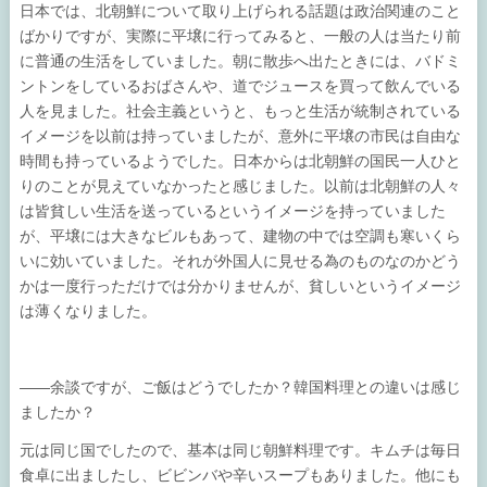
日本では、北朝鮮について取り上げられる話題は政治関連のこと
ばかりですが、実際に平壌に行ってみると、一般の人は当たり前
に普通の生活をしていました。朝に散歩へ出たときには、バドミ
ントンをしているおばさんや、道でジュースを買って飲んでいる
人を見ました。社会主義というと、もっと生活が統制されている
イメージを以前は持っていましたが、意外に平壌の市民は自由な
時間も持っているようでした。日本からは北朝鮮の国民一人ひと
りのことが見えていなかったと感じました。以前は北朝鮮の人々
は皆貧しい生活を送っているというイメージを持っていました
が、平壌には大きなビルもあって、建物の中では空調も寒いくら
いに効いていました。それが外国人に見せる為のものなのかどう
かは一度行っただけでは分かりませんが、貧しいというイメージ
は薄くなりました。
――余談ですが、ご飯はどうでしたか？韓国料理との違いは感じ
ましたか？
元は同じ国でしたので、基本は同じ朝鮮料理です。キムチは毎日
食卓に出ましたし、ビビンバや辛いスープもありました。他にも