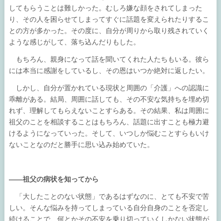
してもらうことは難しかった。むしろ嫌な顔をされてしまった
り、その人を困らせてしまってすぐに話題を変えられたりするこ
との方が多かった。その度に、自分が周りから取り残されていく
ような感じがして、落ち込んだりもした。
もちろん、親身になって話を聞いてくれた人たちもいる。彼ら
には本当に感謝をしているし、その恩はいつか絶対に返したい。
しかし、自分が置かれている現状と周囲の「介護」への認識に
乖離がある。結局、周囲に話しても、その不安な気持ちを埋め切
れず、理解してもらえないことすらある。その結果、私は周囲に
祖父のことを相談することはもちろん、話題に出すことも極力避
けるようになっていった。そして、いつしか悩むことすらもいけ
ないことなのだと勝手に思い込み始めていた。
――祖父の病状を知ってから
「大したことのない状態」であるはずなのに、とても不安で苦
しい。そんな悩みを持ってしまっている自分自身のことを否定し
続けることで、何とかその不安を乗り切っていくしかない状態が