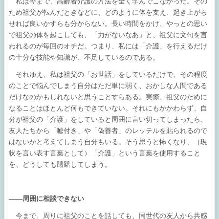
私は今まで、高齢者介護の方法を全く学んでこなかった。その
ため祖父が転んだときなどに、どのように体を支え、起き上がら
せれば良いかすらも分からない。長い時間をかけ、やっとの思い
で祖父の体を起こしても、「力がないなあ」と、祖父に文句を言
われるのが毎回のオチだ。つまり、私には「介護」を行えるだけ
の十分な技能や知識が、不足しているのである。
それゆえ、私は祖父の「お世話」をしているだけで、その程度
のことで悩んでしまう自分はただ単に弱く、おかしな人間である
だけなのかもしれないと思うことすらある。実際、祖父のために
なることはほとんど何もできていない。それにもかかわらず、自
分が祖父の「介護」をしていると周囲に言い切ってしまったら、
友人たちから「嘘付き」や「偽善者」のレッテルを貼られるので
はないかと考えてしまう自分もいる。そう思うと怖くなり、（現
状を言い表す言葉として）「介護」という言葉を使用すること
を、どうしても躊躇してしまう。
――周囲に相談できない
今まで、周りに祖父のことを話しても、同世代の友人から共感