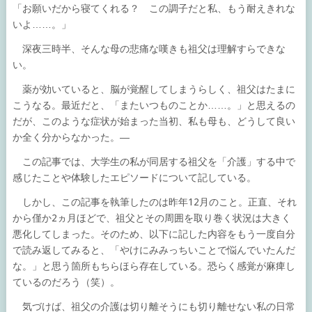
「お願いだから寝てくれる？ この調子だと私、もう耐えきれな
いよ……。」
深夜三時半、そんな母の悲痛な嘆きも祖父は理解すらできな
い。
薬が効いていると、脳が覚醒してしまうらしく、祖父はたまに
こうなる。最近だと、「またいつものことか……。」と思えるの
だが、このような症状が始まった当初、私も母も、どうして良い
か全く分からなかった。―
この記事では、大学生の私が同居する祖父を「介護」する中で
感じたことや体験したエピソードについて記している。
しかし、この記事を執筆したのは昨年12月のこと。正直、それ
から僅か2ヵ月ほどで、祖父とその周囲を取り巻く状況は大きく
悪化してしまった。そのため、以下に記した内容をもう一度自分
で読み返してみると、「やけにみみっちいことで悩んでいたんだ
な。」と思う箇所もちらほら存在している。恐らく感覚が麻痺し
ているのだろう（笑）。
気づけば、祖父の介護は切り離そうにも切り離せない私の日常