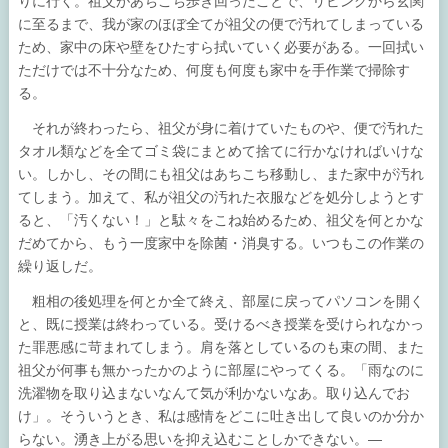
りに行く。祖父があちこち歩き回ったことで、リビングから玄関
に至るまで、我が家のほぼ全てが祖父の便で汚れてしまっている
ため、家中の床や壁をひたすら拭いていく必要がある。一回拭い
ただけでは不十分なため、何度も何度も家中を手作業で掃除す
る。
それが終わったら、祖父が身に着けていたものや、便で汚れた
タオル類などを全てゴミ袋にまとめて捨てに行かなければいけな
い。しかし、その間にも祖父はあちこち移動し、また家中が汚れ
てしまう。加えて、私が祖父の汚れた衣服などを処分しようとす
ると、「汚くない！」と駄々をこね始めるため、祖父を何とかな
だめてから、もう一度家中を除菌・消臭する。いつもこの作業の
繰り返しだ。
粗相の後処理を何とか全て終え、部屋に戻ってパソコンを開く
と、既に授業は終わっている。受けるべき授業を受けられなかっ
た罪悪感に苛まれてしまう。肩を落としているのも束の間、また
祖父が何事も無かったかのように部屋にやってくる。「雨なのに
洗濯物を取り込まないなんて気が利かないなあ。取り込んでお
け」。そういうとき、私は感情をどこに吐き出して良いのか分か
らない。湧き上がる思いを抑え込むことしかできない。―