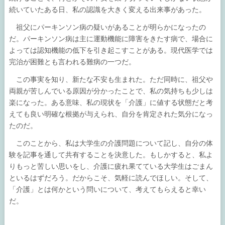
続いていたある日、私の認識を大きく変える出来事があった。
祖父にパーキンソン病の疑いがあることが明らかになったの
だ。パーキンソン病は主に運動機能に障害をきたす病で、場合に
よっては認知機能の低下を引き起こすことがある。現代医学では
完治が困難とも言われる難病の一つだ。
この事実を知り、新たな不安も生まれた。ただ同時に、祖父や
両親が苦しんでいる原因が分かったことで、私の気持ちも少しは
楽になった。ある意味、私の現状を「介護」に値する状態だと考
えても良い明確な根拠が与えられ、自分を肯定された気分になっ
たのだ。
このことから、私は大学生の介護問題について記し、自分の体
験を記事を通して共有することを決意した。もしかすると、私よ
りもっと苦しい思いをし、介護に疲れ果てている大学生はごまん
といるはずだろう。だからこそ、気軽に読んでほしい。そして、
「介護」とは何かという問いについて、考えてもらえると幸い
だ。