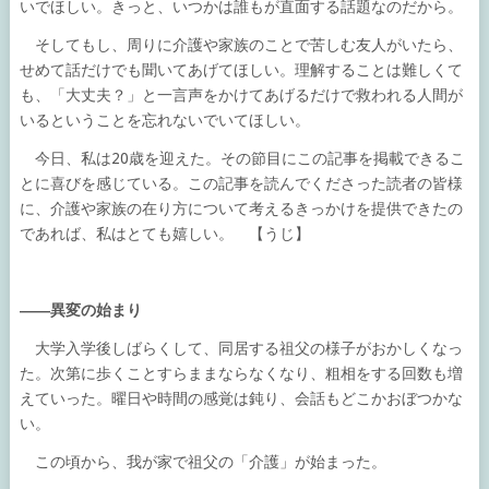
いでほしい。きっと、いつかは誰もが直面する話題なのだから。
そしてもし、周りに介護や家族のことで苦しむ友人がいたら、
せめて話だけでも聞いてあげてほしい。理解することは難しくて
も、「大丈夫？」と一言声をかけてあげるだけで救われる人間が
いるということを忘れないでいてほしい。
今日、私は20歳を迎えた。その節目にこの記事を掲載できるこ
とに喜びを感じている。この記事を読んでくださった読者の皆様
に、介護や家族の在り方について考えるきっかけを提供できたの
であれば、私はとても嬉しい。 【うじ】
――異変の始まり
大学入学後しばらくして、同居する祖父の様子がおかしくなっ
た。次第に歩くことすらままならなくなり、粗相をする回数も増
えていった。曜日や時間の感覚は鈍り、会話もどこかおぼつかな
い。
この頃から、我が家で祖父の「介護」が始まった。