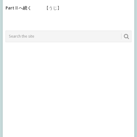
PartⅡへ続く
【うじ】