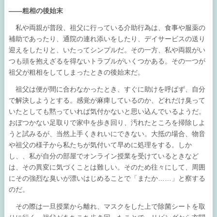
――粗相の後始末
私や両親が普段、祖父に行っている介助行為は、食事や服薬の
補助であったり、通院の連れ添いをしたり、デイサービスの送り
迎えをしたりと、いたってシンプルだ。その一方、私や両親がい
つも頭を抱えざるを得ないトラブルがいくつかある。その一つが
祖父が粗相をしてしまったときの後始末だ。
祖父は便が間に合わなかったとき、すぐに助けを呼ばず、自分
で解決しようとする。感覚が麻痺しているのか、どれだけ臭って
いたとしても黙っていれば気付かないと思い込んでいるようだ。
おぼつかない足取りで家中を歩き回り、汚れたところを掃除しよ
うと試みるが、当然上手くきれいにできない。大抵の場合、物音
や祖父の様子から私たちが気付いて早めに処理をする。しか
し、、私が自分の部屋でオンライン授業を受けているときなど
は、その異変に気づくことは難しい。そのため往々にして、周囲
にその強烈な臭いが漂いはじめることで「またか……」と察する
のだ。
その際は一旦授業から離れ、マスクをした上で除菌シートを取