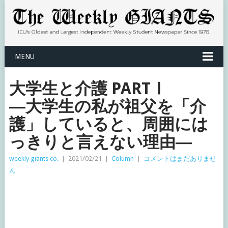
MENU
大学生と介護 PARTⅠ
―大学生の私が祖父を「介
護」していると、周囲には
っきりと言えない理由―
weekly giants co.
|
2021/02/21
|
Column
|
コメントはまだありませ
ん