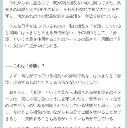
それから今に至るまで、我が家は祖父を中心に回ってきた。共
働きの両親と大学2年生の私が、それぞれ交代で祖父のことを見
守り、何かあればその都度対処する生活を一年近く続けている。
そんな日常を送っているものの、私は祖父を「介護」している
と周囲にはっきりと言える自信がない。その理由として、「介
護」という言葉を使用することのハードルの高さと、周囲の「苦
い」反応の二点が挙げられる。
――これは「介護」？
まず、自らが行っている祖父への介助行為を、はっきりと「介
護」に値するものだと言える自信がないという点だ。
おそらく、「介護」という言葉から連想される被介護者のイメ
ージは、夜に徘徊しないように見守られたり、食事やトイレなど
の日常生活上の行為を補助されたりしている状態だと思う。しか
し、今のところ祖父は拙いながらも自分でご飯を食べることがで
きるし、（失敗することもあるが）トイレも自分でしている。