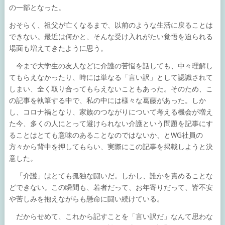
の一部となった。
おそらく、祖父が亡くなるまで、以前のような生活に戻ることは
できない。最近は何かと、そんな受け入れがたい覚悟を迫られる
場面も増えてきたように思う。
今まで大学生の友人などに介護の苦悩を話しても、中々理解し
てもらえなかったり、時には単なる「言い訳」として認識されて
しまい、全く取り合ってもらえないこともあった。そのため、こ
の記事を執筆する中で、私の中には様々な葛藤があった。しか
し、コロナ禍となり、家族のつながりについて考える機会が増え
た今、多くの人にとって避けられない介護という問題を記事にす
ることはとても意味のあることなのではないか、とWG社員の
方々から背中を押してもらい、実際にこの記事を掲載しようと決
意した。
「介護」はとても孤独な闘いだ。しかし、誰かを責めることな
どできない。この瞬間も、若者だって、お年寄りだって、皆不安
や苦しみを抱えながらも懸命に闘い続けている。
だからせめて、これから記すことを「言い訳だ」なんて思わな