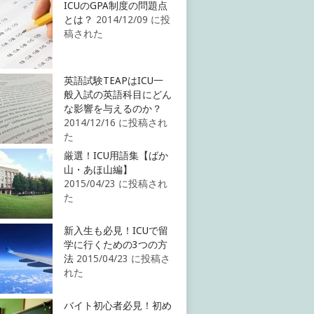
ICUのGPA制度の問題点
とは？
2014/12/09 に投
稿された
英語試験TEAPはICU一
般入試の英語科目にどん
な影響を与えるのか？
2014/12/16 に投稿され
た
厳選！ICU用語集【ばか
山・あほ山編】
2015/04/23 に投稿され
た
新入生も必見！ICUで留
学に行くための3つの方
法
2015/04/23 に投稿さ
れた
バイト初心者必見！初め