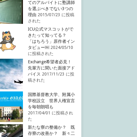
てのアルバイトに塾講師
を選ぶべきでない3つの
理由
2015/07/23 に投稿
された
ICU公式マスコットがで
きたって知ってる？
「はちろう」原作者イン
タビュー￼
2024/05/10
に投稿された
Exchange希望者必見！
先輩方に聞いた面接アド
バイス
2017/11/23 に投
稿された
国際基督教大学、附属小
学校設立 世界人権宣言
を毎朝朗唱も
2017/04/01 に投稿され
た
新たな寮の整備か？ 既
存寮の改善か？ 新々二