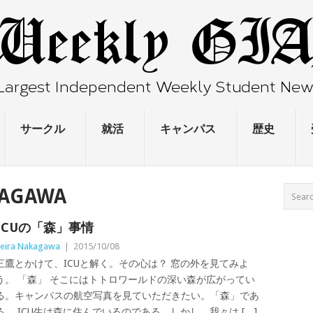
サークル
就活
キャンパス
歴史
KAGAWA
ICUの「森」事情
eira Nakagawa
|
2015/10/08
三鷹とかけて、ICUと解く。その心は？ 窓の外を見てみよ
う。 「森」 そこにはトトロワールドの深い森が広がってい
る。キャンパスの航空写真を見ていただきたい。「森」であ
る。 ICU生は森に住んでいるのである。しかし、我々は […]