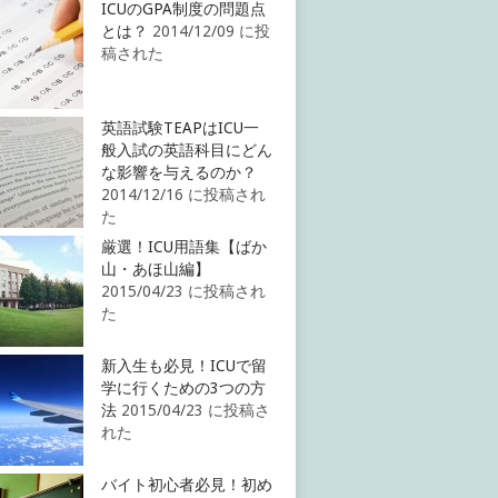
ICUのGPA制度の問題点
とは？
2014/12/09 に投
稿された
英語試験TEAPはICU一
般入試の英語科目にどん
な影響を与えるのか？
2014/12/16 に投稿され
た
厳選！ICU用語集【ばか
山・あほ山編】
2015/04/23 に投稿され
た
新入生も必見！ICUで留
学に行くための3つの方
法
2015/04/23 に投稿さ
れた
バイト初心者必見！初め