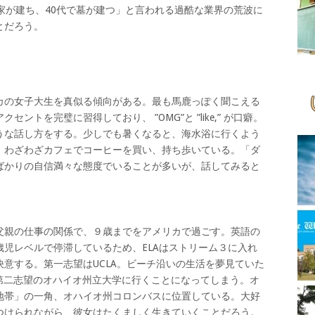
家が建ち、40代で墓が建つ」と言われる過酷な業界の荒波に
とだろう。
の女子大生を真似る傾向がある。最も馬鹿っぽく聞こえる
トを完璧に習得しており、 ”OMG”と ”like,” が口癖。
うな話し方をする。少しでも暑くなると、海水浴に行くよう
、わざわざカフェでコーヒーを買い、持ち歩いている。「ダ
ばかりの自信満々な態度でいることが多いが、話してみると
親の仕事の関係で、９歳までをアメリカで過ごす。英語の
児レベルで停滞しているため、ELAはストリーム３に入れ
意する。第一志望はUCLA。ビーチ沿いの生活を夢見ていた
第二志望のオハイオ州立大学に行くことになってしまう。オ
地帯」の一角、オハイオ州コロンバスに位置している。大好
つけられながら、彼女はたくましく生きていくことだろう。