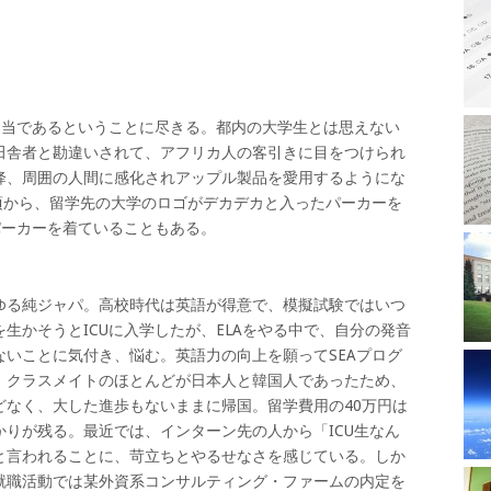
適当であるということに尽きる。都内の大学生とは思えない
田舎者と勘違いされて、アフリカ人の客引きに目をつけられ
降、周囲の人間に感化されアップル製品を愛用するようにな
頃から、留学先の大学のロゴがデカデカと入ったパーカーを
パーカーを着ていることもある。
る純ジャパ。高校時代は英語が得意で、模擬試験ではいつ
生かそうとICUに入学したが、ELAをやる中で、自分の発音
いことに気付き、悩む。英語力の向上を願ってSEAプログ
、クラスメイトのほとんどが日本人と韓国人であったため、
どなく、大した進歩もないままに帰国。留学費用の40万円は
りが残る。最近では、インターン先の人から「ICU生なん
と言われることに、苛立ちとやるせなさを感じている。しか
就職活動では某外資系コンサルティング・ファームの内定を