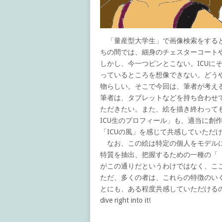
「量産型大学生」で画像検索をすると
ちの間では、細身のチェスターコート
しかし、今一つピンとこない。ICUに
っているところを想像できない。どうや
物らしい。そこで今回は、筆者が考える
筆者は、タブレットなどを持ち合わせ
ただきたい。また、絵を描き終わって
ICU生のプロフィール」も、適当に創
「ICUの風」を感じて共感していただ
なお、この絵は特定の個人をモデルに
特質を抽出、把握するための一種の「
がこの通りだというわけではなく、こ
ただ、多くの者は、これらの特徴のい
とにも、ある程度共感していただけるのではないだろ
dive right into it!