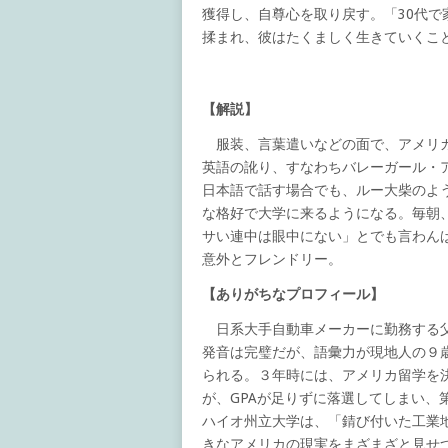
獲得し、自尊心を取り戻す。「30代で
揉まれ、彼はたくましく生きていくこ
【解説】
服装、言葉遣いなどの面で、アメリカ
英語の訛り、すなわちバレーガール・アクセン
日本語で話す場合でも、ルー大柴のよ
な格好で大学に来るようになる。毎朝
サい連中は眼中にない」とでも言わん
意外とフレンドリー。
【ありがちなプロフィール】
日系大手自動車メーカーに勤務する父
発音は完璧だが、語彙力が現地人の９歳
られる。３年時には、アメリカ留学を決
が、GPAが足りずに落選してしまい、
ハイオ州立大学は、「錆び付いた工業
きなアメリカの現実をまざまざと見せ