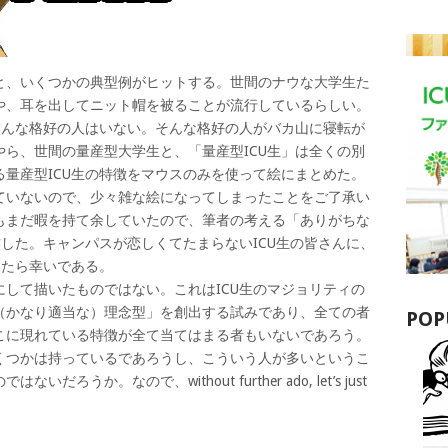
、いくつかの典型例がヒットする。世間のナウな大学生た
や、耳を出してニット帽を被ることが流行しているらしい。
そんな格好の人はいない。そんな格好の人がバカ山に寝転が
ら、世間の量産型大学生と、「量産型ICU生」は全くの別
量産型ICU生の特徴をマウスのみを使って絵にまとめた。
ていないので、少々雑な絵になってしまったことをご了承い
もまだ暇を持て余していたので、筆者の考える「ありがちな
作した。キャンパスが恋しくてたまらないICU生の皆さんに、
けたら幸いである。
して描いたものではない。これはICU生のマジョリティの
（かなり適当な）理念型」を創出する試みであり、全ての者
POP
こに現れている特徴が全て当てはまる者もいないであろう。
くつかは持っているであろうし、こういう人が多いというこ
うか。なので、without further ado, let’s just