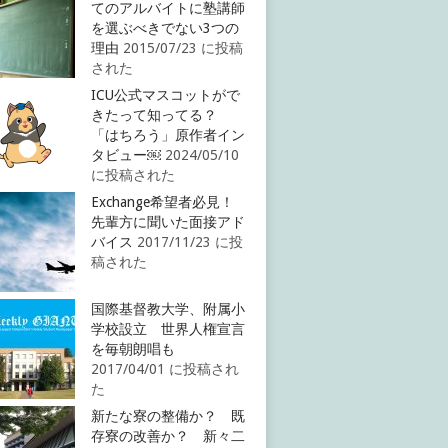
てのアルバイトに塾講師
を選ぶべきでない3つの
理由
2015/07/23 に投稿
された
ICU公式マスコットがで
きたって知ってる？
「はちろう」原作者イン
タビュー￼
2024/05/10
に投稿された
Exchange希望者必見！
先輩方に聞いた面接アド
バイス
2017/11/23 に投
稿された
国際基督教大学、附属小
学校設立 世界人権宣言
を毎朝朗唱も
2017/04/01 に投稿され
た
新たな寮の整備か？ 既
存寮の改善か？ 新々二