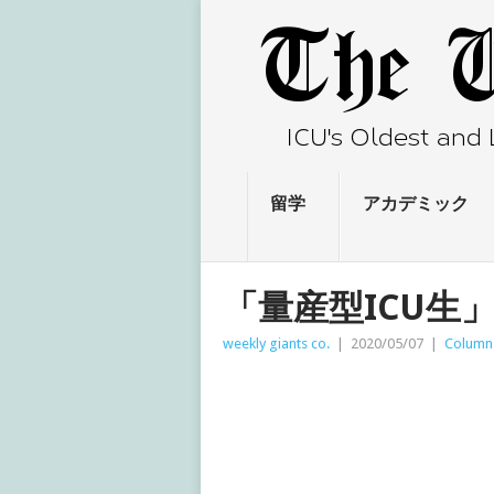
留学
アカデミック
「量産型ICU生
weekly giants co.
|
2020/05/07
|
Column