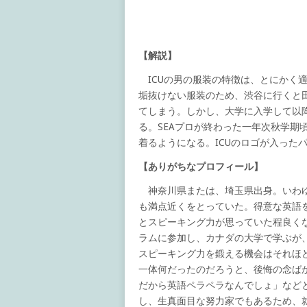
【解説】
ICUの男の服装の特徴は、とにかく
垢抜けない服装のため、渋谷に行くと
てしまう。しかし、大学に入学して以
る。SEAプロが終わった一年次秋学期
着るようになる。ICUのロゴが入った
【ありがちなプロフィール】
神奈川県または、埼玉県出身。いわゆ
も満点近くをとっていた。得意な英語を
とスピーキング力が思っていた程良くな
ラムに参加し、カナダの大学で学ぶが
スピーキング力を鍛える機会はそれほ
一体何だったのだろうと、後悔の念ばか
だから英語ペラペラなんでしょ」など
し、生真面目な努力家でもあるため、