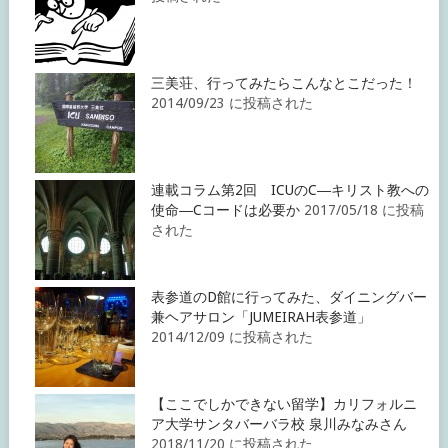
三美荘、行ってみたらこんなとこだった！
2014/09/23 に投稿された
連載コラム第2回 ICUのC―キリスト教への
使命―Cコードは必要か
2017/05/18 に投稿
された
表参道のD館に行ってみた、ダイニングバー
兼ヘアサロン「JUMEIRAH表参道」
2014/12/09 に投稿された
【ここでしかできない留学】カリフォルニ
ア大学サンタバーバラ校 泉川みなみさん
2018/11/20 に投稿された