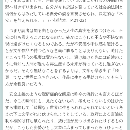
けですめばまだしも、告白を通じていつのまにか社会の外側の荒
野へ引きずり出され、自分が今も忠誠を誓っている社会的法則と
習俗からはみだしている自分の姿を直視させられ、決定的な『不
安』を与えられる。」（小説読本、P.21-22）
つまり読者は知る由もなかった人生の真実を突きつけられ、不
安に打ち震えることになるのだ。確かにこうした不安や不快な表
現は遠ざけたくなるものである。だが不安感や不快感を避けるこ
とが文学作品の持つ色々な意義に勝ることはありえない。避けた
ところで肝心の現実は変わらないし、避け続けた先には前述のよ
うに無知な人間が過ちを再生産する未来が待っているに過ぎない
からだ。そんな無駄なことをするよりは、文学が暴き出す「綺
麗」でない世界に立ち向かい、作品に生きる手助けをしてもらう
方が余程良いだろう。
安全主義のような潔癖症的な態度は昨今の流行とも言えるほど
だ。今この瞬間にも、見たくないもの、考えたくないものはひた
すら排除して「綺麗な」世界に生きられればそれでいいという考
えの下に文学がねじ伏せられようとしている。政府による言論統
制や検閲は打ち破られたり、抜け道が見つけ出されたりするもの
だが、こうした姿勢がもし大衆に広まってしまったら（ひょっと