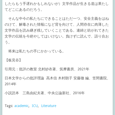
したらもう手遅れかもしれないが）文学作品が生きる道は果たし
てどこにあるのだろう。
そんな中今の私たちにできることはただ一つ、安全主義をはね
のけて、解毒された情報になど背を向けて、人間存在に肉薄した
文学作品を読み継ぎ残していくことである。連綿と紡がれてきた
文学の伝統を今絶やしてはいけない。負けずに読んで、語り合お
う。
将来は私たちの手にかかっている。
【板見谷】
引用元：批評の教室 北村紗衣著、筑摩書房、2021年
日本文学からの批評理論 高木信 木村朗子 安藤徹 編、笠間書院、
2014年
小説読本 三島由紀夫著、中央公論新社、2016年
Tags:
academic
,
ICU
,
Literature