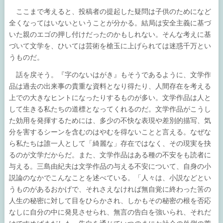
ここまで考えると、投稿者の提起した疑問は子供のためになど
全くなってはいないということが分かる。結局は安全主義に基づ
いた親のエゴの押し付けだったのかもしれない。そんな考えに基
づいて文学を、ひいては芸術を槍玉に上げられては迷惑千万とい
うものだ。
話を戻そう。『字のないはがき』もそうであるように、文学作
品は過去の出来事の貴重な資料となり得たり、人間存在を考える
上での大きなヒントになったりするものが多い。文学作品は人と
して生きる私たちの道標となってくれるのだ。文学作品がこうし
た効用を発揮するためには、多少の不快な表現や差別的描写、気
分を害するシーンを含むのはやむを得ないことと言える。なぜな
ら私たちは誰一人として「綺麗な」存在ではなく、その現実を抉
るのが文学だからだ。また、文学作品はある種の不安をも読者に
与える。三島由紀夫は文学作品の与える不安について、自身の小
説論のなかでこんなことを述べている。「人々は、小説などとい
うものがあるおかげで、それさえなければ無自覚に終わった筈の
人生の秘密に対して目をひらかされ、しかもその秘密の根を否応
なしに自分の中に発見させられ、無言の告白を強いられ、それだ