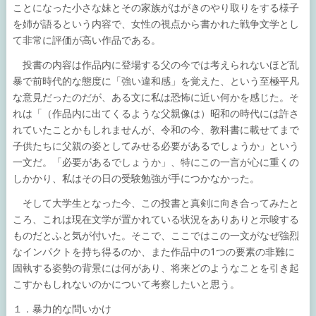
ことになった小さな妹とその家族がはがきのやり取りをする様子
を姉が語るという内容で、女性の視点から書かれた戦争文学とし
て非常に評価が高い作品である。
投書の内容は作品内に登場する父の今では考えられないほど乱
暴で前時代的な態度に「強い違和感」を覚えた、という至極平凡
な意見だったのだが、ある文に私は恐怖に近い何かを感じた。そ
れは「（作品内に出てくるような父親像は）昭和の時代には許さ
れていたことかもしれませんが、令和の今、教科書に載せてまで
子供たちに父親の姿としてみせる必要があるでしょうか」という
一文だ。「必要があるでしょうか」、特にこの一言が心に重くの
しかかり、私はその日の受験勉強が手につかなかった。
そして大学生となった今、この投書と真剣に向き合ってみたと
ころ、これは現在文学が置かれている状況をありありと示唆する
ものだとふと気が付いた。そこで、ここではこの一文がなぜ強烈
なインパクトを持ち得るのか、また作品中の1つの要素の非難に
固執する姿勢の背景には何があり、将来どのようなことを引き起
こすかもしれないのかについて考察したいと思う。
１．暴力的な問いかけ