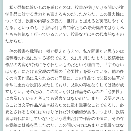
私が恐怖に近いものを感じたのは、投書が投げかける問いが文
学作品に対する暴力とも言えるものだったからだ。この暴力性に
ついては、投書の内容を広義の「批評」と捉えると実感しやすく
なる。というのも、批評は何も専門家たちの専売特許ではなく私
たちも何気なく行っていることで、投書などはその代表的なもの
だからだ。
件の投書を批評の一種と捉えたうえで、私が問題だと思うのは
投稿者の作品に対する姿勢である。先に引用したように投稿者は
作品の内容が時代にそぐわないものだという理由で、『字のない
はがき』における父親の描写の「必要性」を疑っている。他の多
くの向田作品に見られるのと同様に、この作品では父親の描写が
非常に重要な役割を果たしており、父親の存在なくしては話が成
立しない。そのため、この問いかけは作品そのものの「必要性」
に言及していると考えても過言ではないのだ。また、必要とされ
ることは文学作品が生き残るために最も重要なことであるし、必
要とされるものにはやはりそれだけの価値がある。つまり、投稿
者は時代に即していないという理由だけで作品の価値に、その存
在意義に疑義を呈したのだ。この問いかけはあまりに乱暴ではな