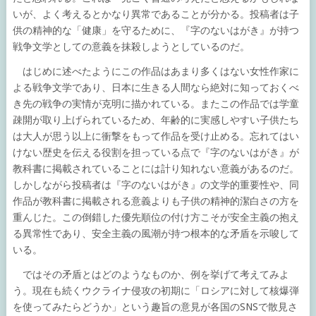
いが、よく考えるとかなり異常であることが分かる。投稿者は子
供の精神的な「健康」を守るために、『字のないはがき』が持つ
戦争文学としての意義を抹殺しようとしているのだ。
はじめに述べたようにこの作品はあまり多くはない女性作家に
よる戦争文学であり、日本に生きる人間なら絶対に知っておくべ
き先の戦争の実情が克明に描かれている。またこの作品では学童
疎開が取り上げられているため、年齢的に実感しやすい子供たち
は大人が思う以上に衝撃をもって作品を受け止める。忘れてはい
けない歴史を伝える役割を担っている点で『字のないはがき』が
教科書に掲載されていることには計り知れない意義があるのだ。
しかしながら投稿者は『字のないはがき』の文学的重要性や、同
作品が教科書に掲載される意義よりも子供の精神的潔白さの方を
重んじた。この倒錯した優先順位の付け方こそが安全主義の抱え
る異常性であり、安全主義の風潮が持つ根本的な矛盾を示唆して
いる。
ではその矛盾とはどのようなものか、例を挙げて考えてみよ
う。現在も続くウクライナ侵攻の初期に「ロシアに対して核爆弾
を使ってみたらどうか」という趣旨の意見が各国のSNSで散見さ