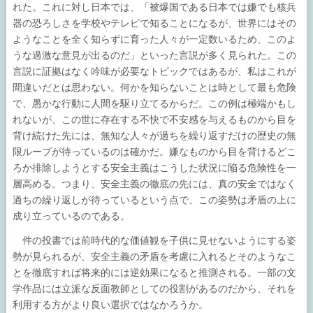
れた。これに対し日本では、「被爆国である日本では嫌でも核兵
器の恐ろしさを学校やテレビで知ることになるが、世界にはその
ようなことを全く知らずに育った人々が一定数いるため、このよ
うな過激な意見が出るのだ」といった言説が多く見られた。この
言説に証拠はなく吟味が必要なトピックではあるが、私はこれが
間違いだとは思わない。何かを知らないことは時として最も危険
で、愚かな行動に人間を駆り立てるからだ。この例は極端かもし
れないが、この世に存在する不快で不安感を与えるものから目を
背け続けた先には、無知な人々が過ちを繰り返すだけの歴史の無
限ループが待っているのは確かだ。嫌なものから目を背けるどこ
ろか排除しようとする安全主義はこうした状況に陥る危険性を一
層高める。つまり、安全主義の徹底の先には、真の安全ではなく
過ちの繰り返しが待っているという点で、この姿勢は矛盾の上に
成り立っているのである。
件の投書では前時代的な価値観を子供に見せないようにする姿
勢が見られるが、安全主義の矛盾を考慮に入れるとそのようなこ
とを徹底すれば将来的には逆効果になると推測される。一部の文
学作品には立派な反面教師としての役割があるのだから、それを
利用する方がより良い選択ではなかろうか。