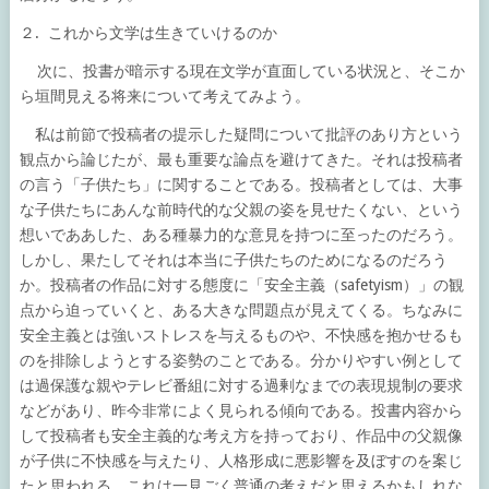
２. これから文学は生きていけるのか
次に、投書が暗示する現在文学が直面している状況と、そこか
ら垣間見える将来について考えてみよう。
私は前節で投稿者の提示した疑問について批評のあり方という
観点から論じたが、最も重要な論点を避けてきた。それは投稿者
の言う「子供たち」に関することである。投稿者としては、大事
な子供たちにあんな前時代的な父親の姿を見せたくない、という
想いでああした、ある種暴力的な意見を持つに至ったのだろう。
しかし、果たしてそれは本当に子供たちのためになるのだろう
か。投稿者の作品に対する態度に「安全主義（safetyism）」の観
点から迫っていくと、ある大きな問題点が見えてくる。ちなみに
安全主義とは強いストレスを与えるものや、不快感を抱かせるも
のを排除しようとする姿勢のことである。分かりやすい例として
は過保護な親やテレビ番組に対する過剰なまでの表現規制の要求
などがあり、昨今非常によく見られる傾向である。投書内容から
して投稿者も安全主義的な考え方を持っており、作品中の父親像
が子供に不快感を与えたり、人格形成に悪影響を及ぼすのを案じ
たと思われる。これは一見ごく普通の考えだと思えるかもしれな