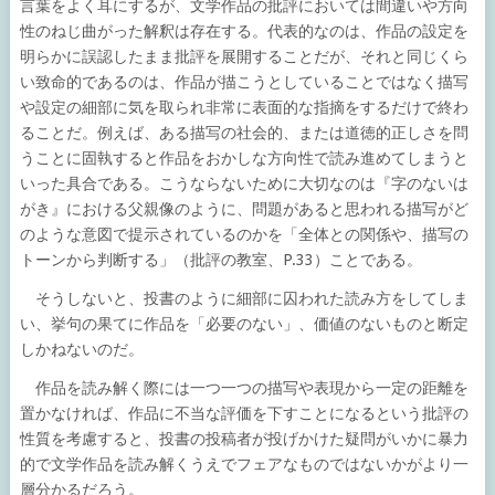
言葉をよく耳にするが、文学作品の批評においては間違いや方向
性のねじ曲がった解釈は存在する。代表的なのは、作品の設定を
明らかに誤認したまま批評を展開することだが、それと同じくら
い致命的であるのは、作品が描こうとしていることではなく描写
や設定の細部に気を取られ非常に表面的な指摘をするだけで終わ
ることだ。例えば、ある描写の社会的、または道徳的正しさを問
うことに固執すると作品をおかしな方向性で読み進めてしまうと
いった具合である。こうならないために大切なのは『字のないは
がき』における父親像のように、問題があると思われる描写がど
のような意図で提示されているのかを「全体との関係や、描写の
トーンから判断する」（批評の教室、P.33）ことである。
そうしないと、投書のように細部に囚われた読み方をしてしま
い、挙句の果てに作品を「必要のない」、価値のないものと断定
しかねないのだ。
作品を読み解く際には一つ一つの描写や表現から一定の距離を
置かなければ、作品に不当な評価を下すことになるという批評の
性質を考慮すると、投書の投稿者が投げかけた疑問がいかに暴力
的で文学作品を読み解くうえでフェアなものではないかがより一
層分かるだろう。