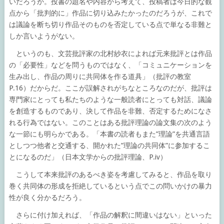
いだろうか。投書の題名や内容から考えて、投稿者は今日的な観
点から「批判的に」作品に切り込みたかったのだろうが、これで
は議論を断ち切り作品そのものを否定している点で単なる非難と
しか言いようがない。
というのも、文芸批評家の北村紗衣によれば元来批評とは作品
の「必要性」などを問うものではなく、「コミュニケーションを
生み出し、作品の周りに共同体を作る道具」（批評の教室
P.16）だからだ。ここが誤解されがちなところなのだが、批評は
専門家にとっても私たちのような一般読者にとっても対話、議論
を創造するものであり、決して作品を非難、否定するためになさ
れる行為ではない。このことはある批評理論の論文集の次のよう
な一節にも明らかである。「本書の読者もまた”理論”を共通言語
としつつ他者と交通する、開かれた”理論の共同体”に参加するこ
とになるのだ」（日本文学からの批評理論、P.iv）
こうして本来批評のあるべき姿を考慮してみると、作品を取り
巻く共同体の形成を拒絶しているという点でこの問いかけの暴力
性が良く分かるだろう。
さらに付け加えれば、「作品の解釈に間違いはない」といった