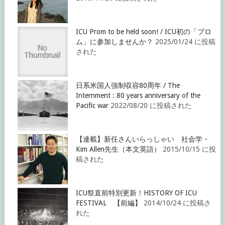
ICU Prom to be held soon! / ICU初の「プロ
ム」に参加しませんか？
2025/01/24 に投稿
された
日系米国人強制収容80周年 / The
Internment : 80 years anniversary of the
Pacific war
2022/08/20 に投稿された
【連載】新任さんいらっしゃい 社会学・
Kim Allen先生（本文英語）
2015/10/15 に投
稿された
ICU祭直前特別更新！HISTORY OF ICU
FESTIVAL 【前編】
2014/10/24 に投稿さ
れた