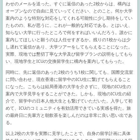
わせのメールを送った。すぐに返信のあった2校からは、構内は
オープンなので自由に見ていってください、とのこと。何か大学
案内のような特別な対応をしてくれる可能性に少し期待をしてい
たものの、私が思うに、これが一般的な対応である。とはいえ、
知らない大学に行ったところで何をすればいいんだろう。誰かに
案内してほしいと願うのは人任せすぎるか。残りの1校からは少
し遅れて返信があり、大学ツアーをしてもらえることになった。
実際、現地では懇切丁寧な大学及び留学プランの説明をしてもら
い、現地学生とICUの交換留学生に構内を案内してもらった。
同時に、先に返信のあった2校のうち1校に関しても、国際交流室
に問い合わせ、現在香港に留学中のICU生に繋げてもらえること
になった。こちらは結局香港の大学を介さずに、現地のICU生の
案内で大学見学をすることができた。しかも、現地のICU生の紹
介で、留学中の日本人他大生とも繋げていただいた。入学して初
めて、ICUのコミュニティを有効活用できている実感を得た。旅
の最終日に先輩方と朝飲茶を楽しんだのは非常に良い思い出であ
る。
以上2校の大学を実際に見学したことで、自身の留学計画に具体