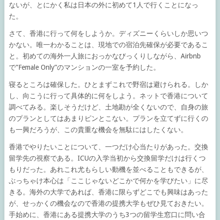
ないが、とにかく私は日本の外に初めて1人で行くことになっ
た。
さて、香港に行って何をしようか。ディズニーくらいしか思いつ
かない。唯一わかることは、現地での宿泊先確保が必要であるこ
と。初めての海外一人旅におっかなびっくりしながら、Airbnb
で”Female Only”のマンションの一室を予約した。
寝るところは確保した。ひとまずこれで野宿は避けられる。しか
し、向こうに行って具体的に何をしよう。ネットで香港について
調べてみる。楽しそうだけど、土地勘が全くないので、自身の旅
のプランとしてはあまりピンとこない。プランを立てずに行くの
も一興だろうが、この貴重な機会を無駄にはしたくない。
香港でやりたいことについて、一つだけ心当たりがあった。交換
留学先の視察である。ICUの入学当初から交換留学だけは行くつ
もりだった。あれこれ尤もらしい動機を並べることもできるが、
ぶっちゃけ本心は「ここじゃないどこかで何かを学びたい」に尽
きる。海外の大学であれば、香港に限らずどこでも興味はあった
が、せっかくの機会なので香港の提携大学もぜひ見ておきたい。
手始めに、香港にある提携大学のうち3つの留学生窓口に問い合