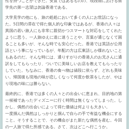
性を持つことができた。安直ではあるものの、現段階における留
学先の第一志望は勿論香港である。
大学見学の他にも、旅の処処において多くの人にお世話になっ
た。5日間の滞在で得た個人的な印象ではあるが、香港の人々は
異国の若い旅人にも非常に親切かつスマートな対応をしてくれた
ように思う。一人旅ゆえに道に迷うことや、言葉が通じなくて困
ることも多いが、そんな時でも安心だった。香港では英語が公用
語という事になっているが、年配の方は広東語しか喋れないこと
もあるのだ。そんな時には、通りすがりの香港人のお兄さんに通
訳をしてもらったり、ついでに美味しいお店を教えてもらったり
していた。ちなみに、香港の食べ物は値段に依らず、どれも美味
い。帰国後も現地の味が恋しくなって何度か飲茶をしたが、やは
り現地の味には勝らない。
最終的に、香港では多くの人々との出会いに恵まれ、目的地の第
一候補であったディズニーに行く時間は無くなってしまった。し
かし、偶然の出会いによって得た価値は何よりも大きい。
一度掴んだ偶然はしっかりと掴んで自らの手で有益な機会にする
こと。そうすることで、その機会がまた新たな偶然を産む。今回
の一人旅で得た所感である。さて、次はどこへ行こうか。