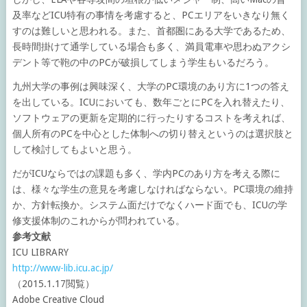
及率などICU特有の事情を考慮すると、PCエリアをいきなり無く
すのは難しいと思われる。また、首都圏にある大学であるため、
長時間掛けて通学している場合も多く、満員電車や思わぬアクシ
デント等で鞄の中のPCが破損してしまう学生もいるだろう。
九州大学の事例は興味深く、大学のPC環境のあり方に1つの答え
を出している。ICUにおいても、数年ごとにPCを入れ替えたり、
ソフトウェアの更新を定期的に行ったりするコストを考えれば、
個人所有のPCを中心とした体制への切り替えというのは選択肢と
して検討してもよいと思う。
だがICUならではの課題も多く、学内PCのあり方を考える際に
は、様々な学生の意見を考慮しなければならない。PC環境の維持
か、方針転換か。システム面だけでなくハード面でも、ICUの学
修支援体制のこれからが問われている。
参考文献
ICU LIBRARY
http://www-lib.icu.ac.jp/
（2015.1.17閲覧）
Adobe Creative Cloud