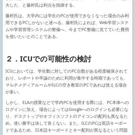
大した、と藤村氏は利点を指摘する。
藤村氏は、大学内には学生のPCが使用できなくなった場合のみ利
用できるPCしかないと述べる。藤村氏によれば、Web学習システ
ムや学習管理システムの整備へ、今までPC整備に充てていた費用
を使いたいとのことである。
２．ICUでの可能性の検討
ICUにおいては、学生数に対してのPC台数がある程度確保されて
おり、レポートや卒論のために利用が集中する時期であっても、
マルチメディアルームやILCの空き教室のPCであれば使える場合
が多い。
しかし、ELAの授業などで学内PCを使用する際には、PC本体への
ログインに加え、場合によってはGoogleへのログインも必要にな
り、デスクトップやオフィスソフトのアイコンの配列も異なるた
め、使い勝手は決して良くない。また、ILCのPCは英語キーボー
ドであるため、日本語キーボードとキー配列が異なるという問題