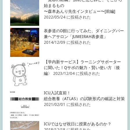
始まるもの
〜森本あんり先生インタビュー〜[前編]
2022/05/24 に投稿された
表参道のD館に行ってみた、ダイニングバー
兼ヘアサロン「JUMEIRAH表参道」
2014/12/09 に投稿された
【学内新サービス】ラーニングサポーター
に聞いた！Qサポの魅力・賢い使い方〈後
編〉
2023/12/04 に投稿された
ICU入試直前！
総合教養（ATLAS）の試験形式の確認と対策
2021/02/01 に投稿された
ICUではなぜ祝日に授業があるのか？
2018/12/18 に投稿された