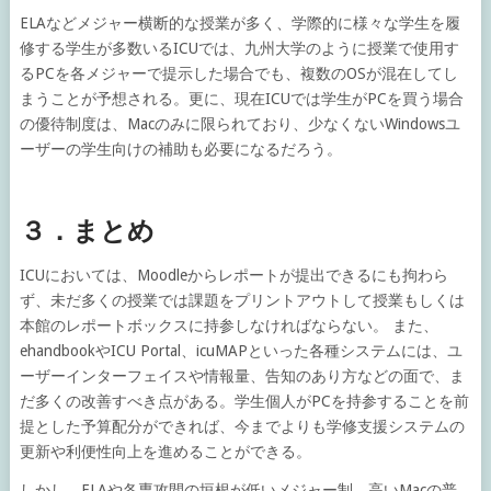
ELAなどメジャー横断的な授業が多く、学際的に様々な学生を履
修する学生が多数いるICUでは、九州大学のように授業で使用す
るPCを各メジャーで提示した場合でも、複数のOSが混在してし
まうことが予想される。更に、現在ICUでは学生がPCを買う場合
の優待制度は、Macのみに限られており、少なくないWindowsユ
ーザーの学生向けの補助も必要になるだろう。
３．まとめ
ICUにおいては、Moodleからレポートが提出できるにも拘わら
ず、未だ多くの授業では課題をプリントアウトして授業もしくは
本館のレポートボックスに持参しなければならない。 また、
ehandbookやICU Portal、icuMAPといった各種システムには、ユ
ーザーインターフェイスや情報量、告知のあり方などの面で、ま
だ多くの改善すべき点がある。学生個人がPCを持参することを前
提とした予算配分ができれば、今までよりも学修支援システムの
更新や利便性向上を進めることができる。
しかし、ELAや各専攻間の垣根が低いメジャー制、高いMacの普