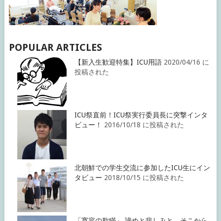
POPULAR ARTICLES
【新入生歓迎特集】ICU用語
2020/04/16 に
投稿された
ICU祭直前！ICU祭実行委員長に突撃インタ
ビュー！
2016/10/18 に投稿された
北朝鮮での学生交流に参加したICU生にイン
タビュー
2018/10/15 に投稿された
「寛容の欺瞞」 諦めと悲しみと、そこから