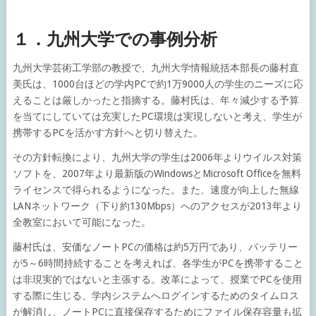
１．九州大学での事例分析
九州大学芸術工学部の教授で、九州大学情報統括本部長の藤村直
美氏は、1000台ほどの学内PCで約1万9000人の学生のニーズに応
えることは厳しかったと指摘する。藤村氏は、年々減少する予算
を当てにしていては充実したPC環境は実現しないと考え、学生が
携帯するPCを活かす方針へと切り替えた。
その方針転換により、九州大学の学生は2006年よりウイルス対策
ソフトを、2007年より最新版のWindowsとMicrosoft Officeを無料
ライセンスで得られるようになった。また、速度が向上した無線
LANネットワーク（下り約130Mbps）へのアクセスが2013年より
全教室において可能になった。
藤村氏は、安価なノートPCの価格は約5万円であり、バッテリー
が5～6時間持続することを考えれば、各学生がPCを携帯すること
は非現実的ではないと主張する。改革によって、授業でPCを使用
する際に生じる、学内システムへログインするためのタイムロス
が解消し、ノートPCに直接保存するためにファイル保存容量も拡