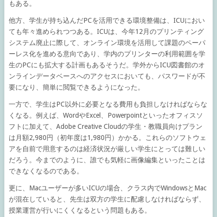
もある。
他方、学生が持ち込んだPCを活用できる環境整備は、ICUにおい
ても年々進められつつある。ICUは、今年12月のプリンティング
システム廃止に際して、オンライン環境を活用して課題のペーパ
ーレス化を進める意向であり、学内のプリンターの利用範囲を学
生のPCにも拡大する計画もあるそうだ。学外からICU図書館のオ
ンラインデータベースへのアクセスにおいても、パスワードが不
要になり、簡単に閲覧できるようになった。
一方で、学生はPC以外に必要となる費用も負担しなければならな
くなる。例えば、WordやExcel、Powerpointといったオフィスソ
フトに加えて、Adobe Creative Cloudの学生・教職員向けプラン
は月額2,980円（初年度は1,980円）かかる。これらのソフトウェ
アを自前で用意するのは経済状況が厳しい学生にとっては難しい
だろう。今までのように、誰でも気軽に画像編集といったことは
できなくなるのである。
更に、Macユーザーが多いICUの場合、クラス内でWindowsとMac
が混在していると、先生は双方の学生に配慮しなければならず、
授業運営が行いにくくなるという問題もある。