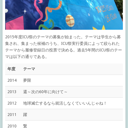
2015年度ICU祭のテーマの募集が始まった。テーマは学生から募
集され、集まった候補のうち、ICU祭実行委員によって絞られた
テーマから履修登録日の投票で決める。過去5年間のICU祭のテー
マは以下の通りである。
年度
テーマ
2014
夢限
2013
還～次の60年に向けて～
2012
地球滅亡するなら就活しなくていいんじゃね！
2011
躍
2010
繋