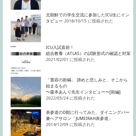
北朝鮮での学生交流に参加したICU生にイン
タビュー
2018/10/15 に投稿された
ICU入試直前！
総合教養（ATLAS）の試験形式の確認と対策
2021/02/01 に投稿された
「寛容の欺瞞」 諦めと悲しみと、そこから
始まるもの
〜森本あんり先生インタビュー〜[前編]
2022/05/24 に投稿された
表参道のD館に行ってみた、ダイニングバー
兼ヘアサロン「JUMEIRAH表参道」
2014/12/09 に投稿された