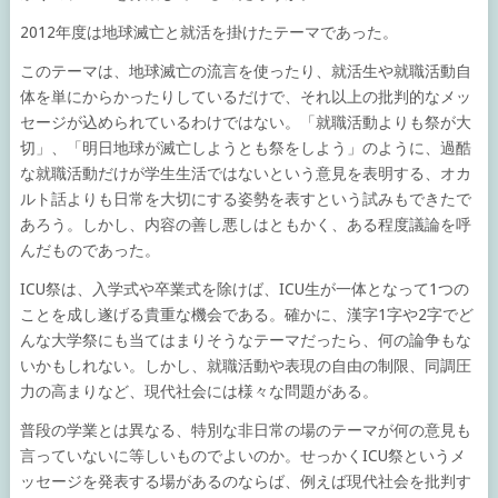
2012年度は地球滅亡と就活を掛けたテーマであった。
このテーマは、地球滅亡の流言を使ったり、就活生や就職活動自
体を単にからかったりしているだけで、それ以上の批判的なメッ
セージが込められているわけではない。「就職活動よりも祭が大
切」、「明日地球が滅亡しようとも祭をしよう」のように、過酷
な就職活動だけが学生生活ではないという意見を表明する、オカ
ルト話よりも日常を大切にする姿勢を表すという試みもできたで
あろう。しかし、内容の善し悪しはともかく、ある程度議論を呼
んだものであった。
ICU祭は、入学式や卒業式を除けば、ICU生が一体となって1つの
ことを成し遂げる貴重な機会である。確かに、漢字1字や2字でど
んな大学祭にも当てはまりそうなテーマだったら、何の論争もな
いかもしれない。しかし、就職活動や表現の自由の制限、同調圧
力の高まりなど、現代社会には様々な問題がある。
普段の学業とは異なる、特別な非日常の場のテーマが何の意見も
言っていないに等しいものでよいのか。せっかくICU祭というメ
ッセージを発表する場があるのならば、例えば現代社会を批判す