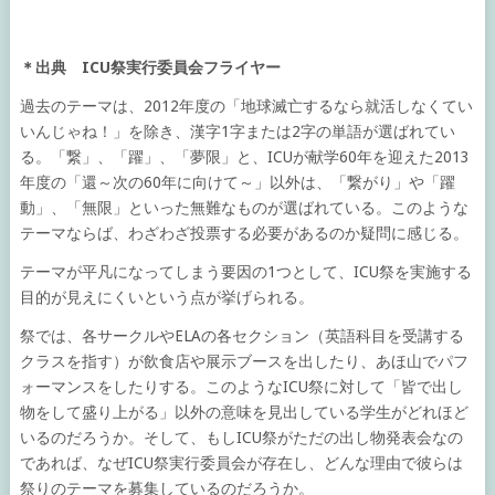
＊出典 ICU祭実行委員会フライヤー
過去のテーマは、2012年度の「地球滅亡するなら就活しなくてい
いんじゃね！」を除き、漢字1字または2字の単語が選ばれてい
る。「繋」、「躍」、「夢限」と、ICUが献学60年を迎えた2013
年度の「還～次の60年に向けて～」以外は、「繋がり」や「躍
動」、「無限」といった無難なものが選ばれている。このような
テーマならば、わざわざ投票する必要があるのか疑問に感じる。
テーマが平凡になってしまう要因の1つとして、ICU祭を実施する
目的が見えにくいという点が挙げられる。
祭では、各サークルやELAの各セクション（英語科目を受講する
クラスを指す）が飲食店や展示ブースを出したり、あほ山でパフ
ォーマンスをしたりする。このようなICU祭に対して「皆で出し
物をして盛り上がる」以外の意味を見出している学生がどれほど
いるのだろうか。そして、もしICU祭がただの出し物発表会なの
であれば、なぜICU祭実行委員会が存在し、どんな理由で彼らは
祭りのテーマを募集しているのだろうか。