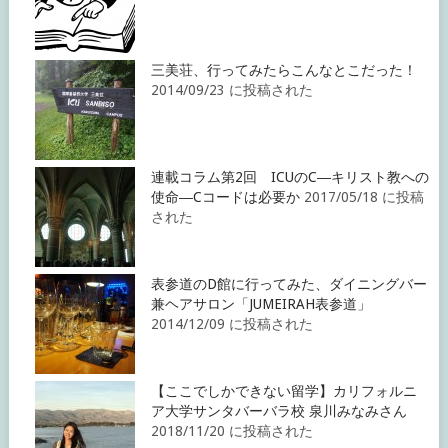
三美荘、行ってみたらこんなとこだった！
2014/09/23 に投稿された
連載コラム第2回 ICUのC―キリスト教への
使命―Cコードは必要か
2017/05/18 に投稿
された
表参道のD館に行ってみた、ダイニングバー
兼ヘアサロン「JUMEIRAH表参道」
2014/12/09 に投稿された
【ここでしかできない留学】カリフォルニ
ア大学サンタバーバラ校 泉川みなみさん
2018/11/20 に投稿された