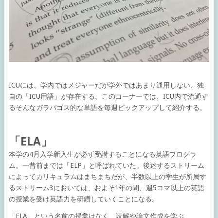
ICUには、学内ではメジャーだが学外ではあまり通用しない、独
自の「ICU用語」が存在する。このコーナーでは、ICU内で流通す
るそんなガラパゴス的な単語を毎週ピックアップして紹介する。
「ELA」
本学の4月入学新入生が必ず受講することになる英語プログラ
ム。一昔前までは「ELP」と呼ばれていた。後述するストリーム
によってカリキュラムはまちまちだが、半数以上の学生が所属す
るストリーム3においては、およそ1年の間、週5コマ以上の英語
の授業を受け英語力を研鑽していくことになる。
「ELA」という名前の授業はなく、読解や論文作成を学ぶ