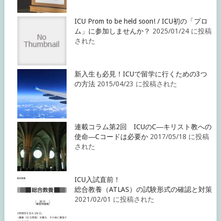
ICU Prom to be held soon! / ICU初の「プロ
ム」に参加しませんか？
2025/01/24 に投稿
された
新入生も必見！ICUで留学に行くための3つ
の方法
2015/04/23 に投稿された
連載コラム第2回 ICUのC―キリスト教への
使命―Cコードは必要か
2017/05/18 に投稿
された
ICU入試直前！
総合教養（ATLAS）の試験形式の確認と対策
2021/02/01 に投稿された