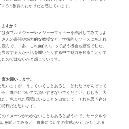
CUでの教育のおかげだと感じています。
りますか？
にはダブルメジャーやメジャーマイナーを検討してみてもよ
くさんの書籍や魅力的な教授など、学術的リソースにあふれ
を読んで、「あ、これ面白い」って思う機会も豊富でした。
を専攻する人から話を聞いたりする中で魅力を知ることがで
ったのではないかと感じています。
一言お願いします。
と思いますが、うまくいくことあるし、どれだけがんばって
から、進路について気負いすぎないでください。むしろ、大
れた、恵まれた環境にいることを自覚して、それを思う存分
の特権だと思います。
てのイメージがわかないこともあると思うので、サークルや
の話を聞いてみると、将来についての実感がわくかもしれま