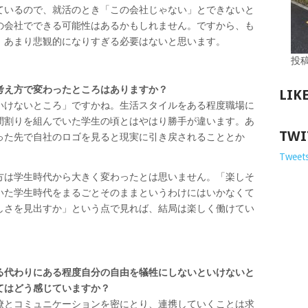
ているので、就活のとき「この会社じゃない」とできないと
の会社でできる可能性はあるかもしれません。ですから、も
、あまり悲観的になりすぎる必要はないと思います。
投
考え方で変わったところはありますか？
LIK
いけないところ」ですかね。生活スタイルをある程度職場に
間割りを組んでいた学生の頃とはやはり勝手が違います。あ
TWI
った先で自社のロゴを見ると現実に引き戻されることとか
Tweets
方は学生時代から大きく変わったとは思いません。「楽しそ
いた学生時代をまるごとそのままというわけにはいかなくて
しさを見出すか」という点で見れば、結局は楽しく働けてい
る代わりにある程度自分の自由を犠牲にしないといけないと
てはどう感じていますか？
僚とコミュニケーションを密にとり、連携していくことは求