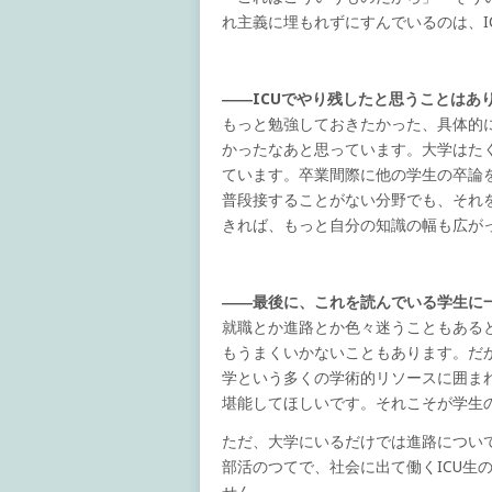
れ主義に埋もれずにすんでいるのは、I
――ICUでやり残したと思うことはあ
もっと勉強しておきたかった、具体的
かったなあと思っています。大学はた
ています。卒業間際に他の学生の卒論
普段接することがない分野でも、それ
きれば、もっと自分の知識の幅も広が
――最後に、これを読んでいる学生に
就職とか進路とか色々迷うこともある
もうまくいかないこともあります。だ
学という多くの学術的リソースに囲ま
堪能してほしいです。それこそが学生
ただ、大学にいるだけでは進路につい
部活のつてで、社会に出て働くICU生