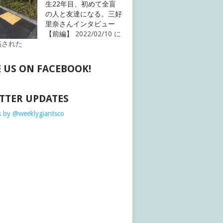
生22年目、初めて全盲
の人と友達になる。三好
里奈さんインタビュー
【前編】
2022/02/10 に
稿された
E US ON FACEBOOK!
TTER UPDATES
 by @weeklygiantsco