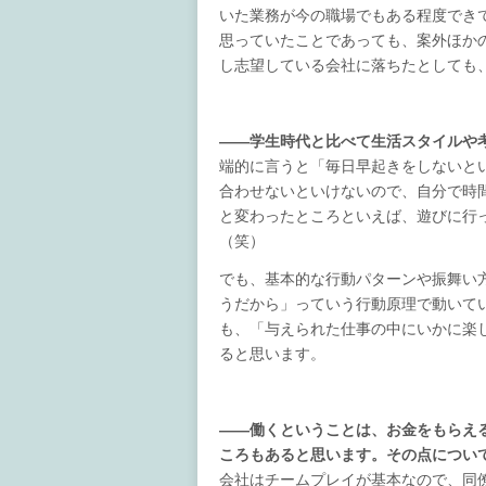
いた業務が今の職場でもある程度でき
思っていたことであっても、案外ほか
し志望している会社に落ちたとしても
――学生時代と比べて生活スタイルや
端的に言うと「毎日早起きをしないと
合わせないといけないので、自分で時
と変わったところといえば、遊びに行
（笑）
でも、基本的な行動パターンや振舞い
うだから」っていう行動原理で動いて
も、「与えられた仕事の中にいかに楽
ると思います。
――働くということは、お金をもらえ
ころもあると思います。その点につい
会社はチームプレイが基本なので、同