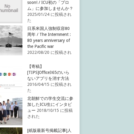
soon! / ICU初の「プロ
ム」に参加しませんか？
2025/01/24 に投稿され
た
日系米国人強制収容80
周年 / The Internment :
80 years anniversary of
the Pacific war
2022/08/20 に投稿され
【寄稿】
[TIPS]Office365のいら
ないアプリを消す方法
2016/04/15 に投稿され
た
北朝鮮での学生交流に参
加したICU生にインタビ
ュー
2018/10/15 に投稿
された
[紙版最新号掲載記事]人