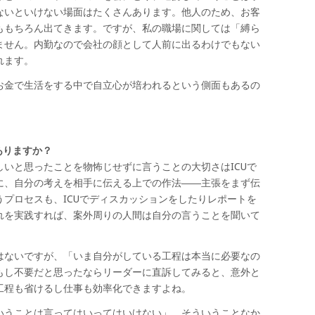
ないといけない場面はたくさんあります。他人のため、お客
ももちろん出てきます。ですが、私の職場に関しては「縛ら
ません。内勤なので会社の顔として人前に出るわけでもない
れます。
お金で生活をする中で自立心が培われるという側面もあるの
ありますか？
いと思ったことを物怖じせずに言うことの大切さはICUで
に、自分の考えを相手に伝える上での作法――主張をまず伝
プロセスも、ICUでディスカッションをしたりレポートを
れを実践すれば、案外周りの人間は自分の言うことを聞いて
はないですが、「いま自分がしている工程は本当に必要なの
もし不要だと思ったならリーダーに直訴してみると、意外と
工程も省けるし仕事も効率化できますよね。
いうことは言ってはいってはいけない」。そういうことなか