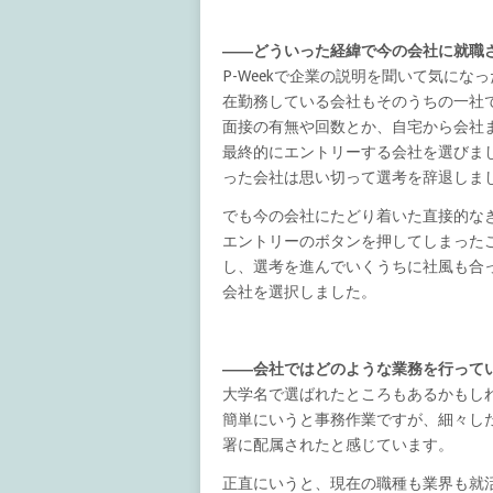
――どういった経緯で今の会社に就職
P-Weekで企業の説明を聞いて気に
在勤務している会社もそのうちの一社
面接の有無や回数とか、自宅から会社
最終的にエントリーする会社を選びま
った会社は思い切って選考を辞退しま
でも今の会社にたどり着いた直接的な
エントリーのボタンを押してしまった
し、選考を進んでいくうちに社風も合
会社を選択しました。
――会社ではどのような業務を行って
大学名で選ばれたところもあるかもし
簡単にいうと事務作業ですが、細々し
署に配属されたと感じています。
正直にいうと、現在の職種も業界も就