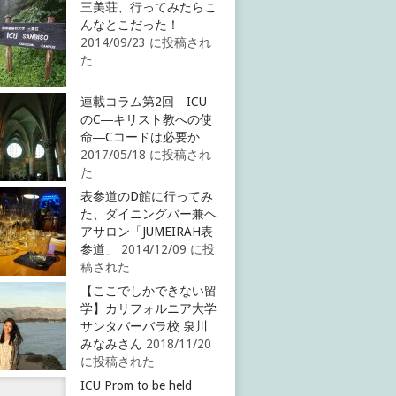
三美荘、行ってみたらこ
んなとこだった！
2014/09/23 に投稿され
た
連載コラム第2回 ICU
のC―キリスト教への使
命―Cコードは必要か
2017/05/18 に投稿され
た
表参道のD館に行ってみ
た、ダイニングバー兼ヘ
アサロン「JUMEIRAH表
参道」
2014/12/09 に投
稿された
【ここでしかできない留
学】カリフォルニア大学
サンタバーバラ校 泉川
みなみさん
2018/11/20
に投稿された
ICU Prom to be held