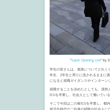
“
Super Opening Live
” by D
学生の皆さんは、進路についてどれく
年生、2年生と周りに流されるままに
になると就職ガイダンスやインターン
就職することを決めたとしても、漠然
ICUを卒業し、社会人として働いてい
そこで今回はこの春ICUを卒業し、都
就活生時代のご自身の経験や社会人に