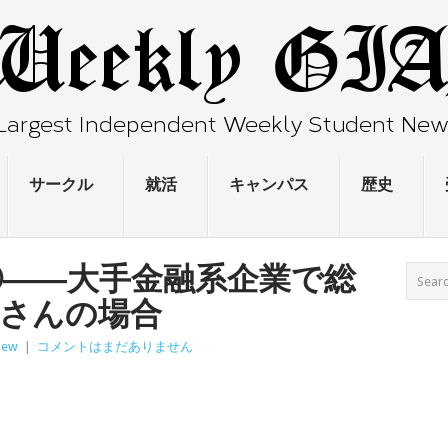
サークル
就活
キャンパス
歴史
②――大手金融系企業で総
Sさんの場合
iew
|
コメントはまだありません