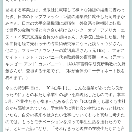
登壇する卒業生は、出版社に就職して様々な雑誌の編集に携わっ
た後、日本のトップファッション誌の編集長に就任した岡野まか
みさん。日本の大手金融機関に就職後、外資系金融機関に転職し
て世界の金融市場と向き合い続けるバンク・オブ・アメリカ・エ
ヌ・エイ東京支店副会長の木越純さん。大学院に進学した後、紆
余曲折を経て売れっ子の占星術研究家になった鏡リュウジさん。
他にも、フリーアナウンサーの渡辺真理さん（元TBS）、フォア
サイト・アンド・カンパニー代表取締役の齋藤顕一さん（元マッ
キンゼー･アンド･カンパニー）、JAXA宇宙科学研究所助教の矢野
創さんが、登壇する予定です。（私が全体のコーディネート役を
務めます。）
今回の特別科目は、「ICU在学中に、こんな授業があったら良か
ったのに」との私たち卒業生の思いを具現化したものです。本年
5月、卒業生たちが集まったある会合で「ICUは良くも悪くも実社
会から隔離されている。学生時代に実社会の空気にもっと触れて
いたら、自分の将来や就きたい仕事についてもっと真剣に考えた
のでは。もっとモチベーションを持って学生生活を送れたので
は」といった話になり、「それはきっと現在の在校生たちにも言