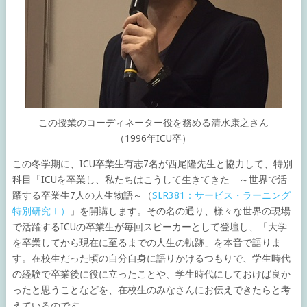
この授業のコーディネーター役を務める清水康之さん
（1996年ICU卒）
この冬学期に、ICU卒業生有志7名が西尾隆先生と協力して、特別
科目「ICUを卒業し、私たちはこうして生きてきた ～世界で活
躍する卒業生7人の人生物語～（
SLR381：サービス・ラーニング
特別研究Ⅰ）
」を開講します。その名の通り、様々な世界の現場
で活躍するICUの卒業生が毎回スピーカーとして登壇し、「大学
を卒業してから現在に至るまでの人生の軌跡」を本音で語りま
す。在校生だった頃の自分自身に語りかけるつもりで、学生時代
の経験で卒業後に役に立ったことや、学生時代にしておけば良か
ったと思うことなどを、在校生のみなさんにお伝えできたらと考
えているのです。