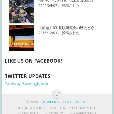
今からでも入れる「ICU写真Lucida」
2022/04/07 に投稿された
【前編】ICU長唄研究会の歴史と今
2015/12/03 に投稿された
LIKE US ON FACEBOOK!
TWITTER UPDATES
Tweets by @weeklygiantsco
© 2026
THE WEEKLY GIANTS ONLINE
.
ALL RIGHTS RESERVED BY WEEKLY GIANTS CO.
≫ABOUT US
≫RECRUIT
≫ADVERTISING