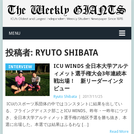
MENU
投稿者:
RYUTO SHIBATA
ICU WINDS 全日本大学アルテ
INTERVIEW
ィメット選手権大会3年連続本
戦出場！ 新リーダーインタ
ビュー
Ryuto Shibata
|
2017/11/25
ICUのスポーツ系団体の中ではコンスタントに結果を出してい
る、フライングディスク部ことICU WINDS。昨年・一昨年につづ
き、全日本大学アルティメット選手権の地区予選を勝ち抜き、本
選に出場した。本選では結果はふるわな […]
Read More