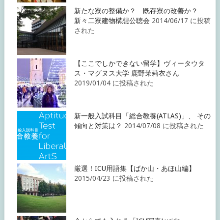
新たな寮の整備か？ 既存寮の改善か？
新々二寮建物構想公聴会
2014/06/17 に投稿
された
【ここでしかできない留学】ヴィータウタ
ス・マグヌス大学 鹿野茉莉衣さん
2019/01/04 に投稿された
新一般入試科目「総合教養(ATLAS)」、 その
傾向と対策は？
2014/07/08 に投稿された
厳選！ICU用語集【ばか山・あほ山編】
2015/04/23 に投稿された