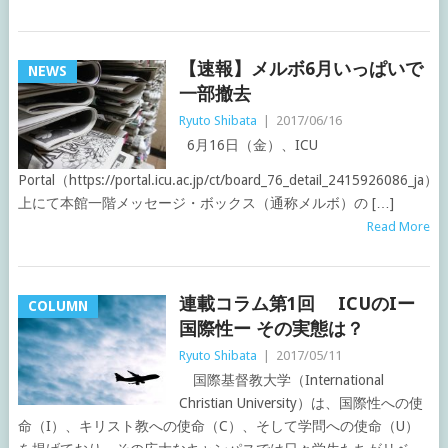
【速報】メルボ6月いっぱいで
NEWS
一部撤去
Ryuto Shibata
|
2017/06/16
6月16日（金）、ICU
Portal（https://portal.icu.ac.jp/ct/board_76_detail_2415926086_ja）
上にて本館一階メッセージ・ボックス（通称メルボ）の […]
Read More
連載コラム第1回 ICUのIー
COLUMN
国際性ー その実態は？
Ryuto Shibata
|
2017/05/11
国際基督教大学（International
Christian University）は、国際性への使
命（I）、キリスト教への使命（C）、そして学問への使命（U）