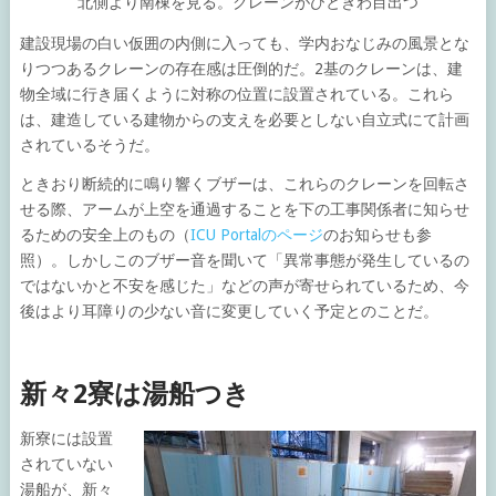
北側より南棟を見る。クレーンがひときわ目出つ
建設現場の白い仮囲の内側に入っても、学内おなじみの風景とな
りつつあるクレーンの存在感は圧倒的だ。2基のクレーンは、建
物全域に行き届くように対称の位置に設置されている。これら
は、建造している建物からの支えを必要としない自立式にて計画
されているそうだ。
ときおり断続的に鳴り響くブザーは、これらのクレーンを回転さ
せる際、アームが上空を通過することを下の工事関係者に知らせ
るための安全上のもの（
ICU Portalのページ
のお知らせも参
照）。しかしこのブザー音を聞いて「異常事態が発生しているの
ではないかと不安を感じた」などの声が寄せられているため、今
後はより耳障りの少ない音に変更していく予定とのことだ。
新々2寮は湯船つき
新寮には設置
されていない
湯船が、新々