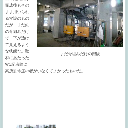
完成後もその
まま用いられ
る常設のもの
だが、まだ鉄
の骨組みだけ
で、下が透け
て見えるよう
な状態だ。取
まだ骨組みだけの階段
材にあたった
WG記者陣に
高所恐怖症の者がいなくてよかったものだ。