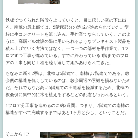
鉄板でつくられた階段を上っていくと、目に眩しい空の下に出
る。南棟の最上部では、5階床部分の造成が進められていた。型
枠に生コンクリートを流し込み、手作業でならしていく。このよ
うに、高層ビル建設の際に用いられるようなプレキャスト製品を
積み上げていく方法ではなく、一つ一つの部材を手作業で、1フ
ロアずつ工事が進めている。すでに終わっている4階までのフロ
アの工事も同じ工程を繰り返して組みあげられてきた。
ちなみに新々2寮は、北棟は5階建て、南棟は7階建てである。教
会側の構造を低くしているのは、教会周辺の景観を損ねないため
だ。それでもなお高い5階建ての圧迫感を軽減するため、北棟の
教会側に集中的に木を植えるするなどの配慮も行われるという。
1フロア分工事を進めるのに約2週間。つまり、7階建ての南棟の
構造がすべて完成するまではあと1ヶ月と少し、ということだ。
そこから1フ