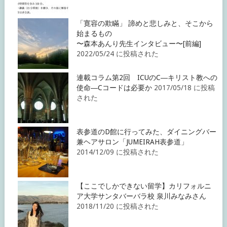
「寛容の欺瞞」 諦めと悲しみと、そこから
始まるもの
〜森本あんり先生インタビュー〜[前編]
2022/05/24 に投稿された
連載コラム第2回 ICUのC―キリスト教への
使命―Cコードは必要か
2017/05/18 に投稿
された
表参道のD館に行ってみた、ダイニングバー
兼ヘアサロン「JUMEIRAH表参道」
2014/12/09 に投稿された
【ここでしかできない留学】カリフォルニ
ア大学サンタバーバラ校 泉川みなみさん
2018/11/20 に投稿された