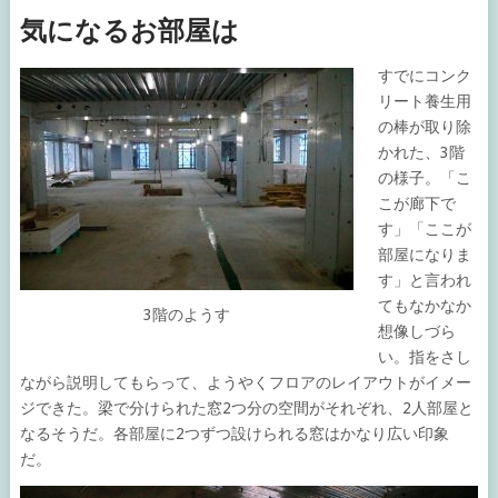
気になるお部屋は
すでにコンク
リート養生用
の棒が取り除
かれた、3階
の様子。「こ
こが廊下で
す」「ここが
部屋になりま
す」と言われ
てもなかなか
3階のようす
想像しづら
い。指をさし
ながら説明してもらって、ようやくフロアのレイアウトがイメー
ジできた。梁で分けられた窓2つ分の空間がそれぞれ、2人部屋と
なるそうだ。各部屋に2つずつ設けられる窓はかなり広い印象
だ。