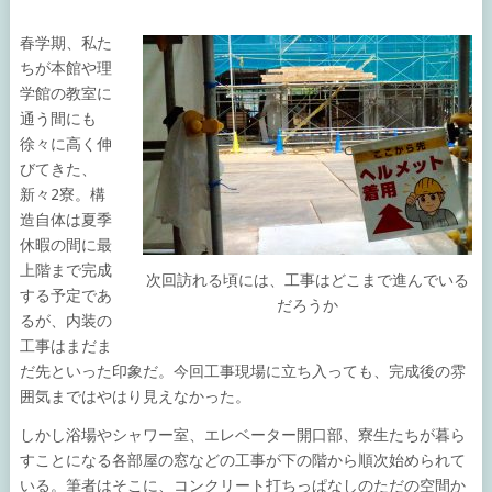
春学期、私た
ちが本館や理
学館の教室に
通う間にも
徐々に高く伸
びてきた、
新々2寮。構
造自体は夏季
休暇の間に最
上階まで完成
次回訪れる頃には、工事はどこまで進んでいる
する予定であ
だろうか
るが、内装の
工事はまだま
だ先といった印象だ。今回工事現場に立ち入っても、完成後の雰
囲気まではやはり見えなかった。
しかし浴場やシャワー室、エレベーター開口部、寮生たちが暮ら
すことになる各部屋の窓などの工事が下の階から順次始められて
いる。筆者はそこに、コンクリート打ちっぱなしのただの空間か