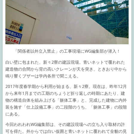
「関係者以外立入禁止」の工事現場にWG編集部が潜入！
白い壁に包まれた、新々2寮の建設現場。青いネットで覆われた
建造物の合間から背の高いクレーンが天を突き、ときおり中から
鳴り響くブザーは学内各所で聞こえる。
2017年度春学期から利用が始まる、新々2寮。現在は、昨年12月
から来年1月までの工期のちょうど折り返しの時期にあたり、建
物の構造自体を組み上げる「躯体工事」と、完成した建物に内外
装を施す「仕上設備工事」の二段階のうち、「躯体工事」の段階
にある。
今回われわれWG編集部は、その建設現場への立ち入り取材の許
可を得た。外からでは白い仮囲と青いネットに覆われて全貌の見