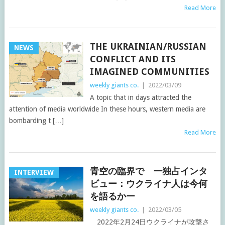
Read More
THE UKRAINIAN/RUSSIAN
NEWS
CONFLICT AND ITS
IMAGINED COMMUNITIES
weekly giants co.
|
2022/03/09
A topic that in days attracted the
attention of media worldwide In these hours, western media are
bombarding t […]
Read More
青空の臨界で ー独占インタ
INTERVIEW
ビュー：ウクライナ人は今何
を語るかー
weekly giants co.
|
2022/03/05
2022年2月24日ウクライナが攻撃さ