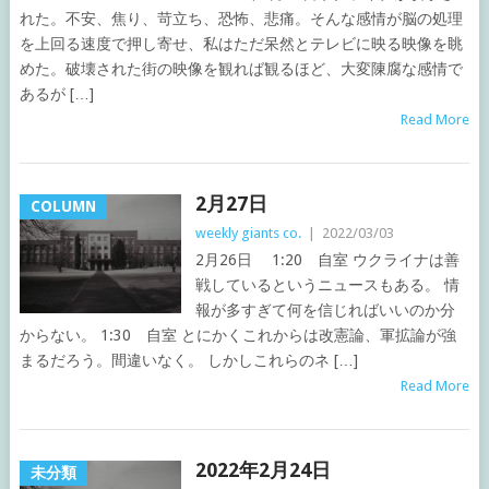
れた。不安、焦り、苛立ち、恐怖、悲痛。そんな感情が脳の処理
を上回る速度で押し寄せ、私はただ呆然とテレビに映る映像を眺
めた。破壊された街の映像を観れば観るほど、大変陳腐な感情で
あるが […]
Read More
2月27日
COLUMN
weekly giants co.
|
2022/03/03
2月26日 1:20 自室 ウクライナは善
戦しているというニュースもある。 情
報が多すぎて何を信じればいいのか分
からない。 1:30 自室 とにかくこれからは改憲論、軍拡論が強
まるだろう。間違いなく。 しかしこれらのネ […]
Read More
2022年2月24日
未分類