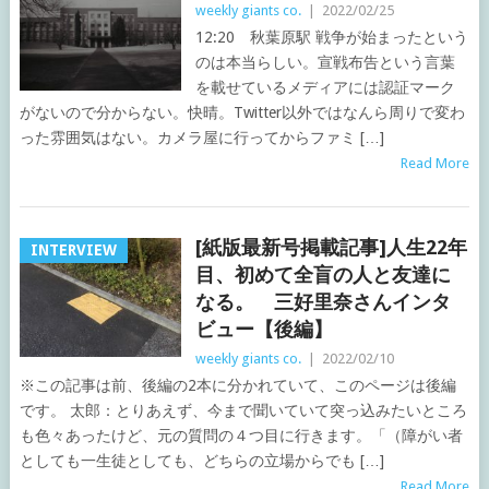
weekly giants co.
|
2022/02/25
12:20 秋葉原駅 戦争が始まったという
のは本当らしい。宣戦布告という言葉
を載せているメディアには認証マーク
がないので分からない。快晴。Twitter以外ではなんら周りで変わ
った雰囲気はない。カメラ屋に行ってからファミ […]
Read More
[紙版最新号掲載記事]人生22年
INTERVIEW
目、初めて全盲の人と友達に
なる。 三好里奈さんインタ
ビュー【後編】
weekly giants co.
|
2022/02/10
※この記事は前、後編の2本に分かれていて、このページは後編
です。 太郎：とりあえず、今まで聞いていて突っ込みたいところ
も色々あったけど、元の質問の４つ目に行きます。「（障がい者
としても一生徒としても、どちらの立場からでも […]
Read More