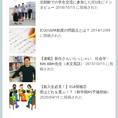
北朝鮮での学生交流に参加したICU生にイン
タビュー
2018/10/15 に投稿された
ICUのGPA制度の問題点とは？
2014/12/09
に投稿された
【連載】新任さんいらっしゃい 社会学・
Kim Allen先生（本文英語）
2015/10/15 に投
稿された
【新入生必見！】ELA情報②
君はどれを選ぶ！？（秋学期AS予備登録）
2020/04/19 に投稿された