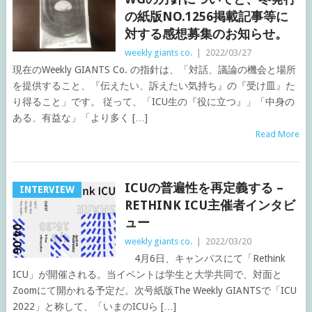
の紙版NO.1256掲載記事等に
対する感想募集のお知らせ。
weekly giants co.
|
2022/03/27
現在のWeekly GIANTS Co. の指針は、「対話、議論の機会と場所
を提供すること、『伝えたい、訴えたい気持ち』の『受け皿』た
り得ること」です。 従って、「ICU生の『役に立つ』」「中身の
ある、有益な」「より多く […]
Read More
ICUの普遍性を再定義する –
INTERVIEW
RETHINK ICU主催者インタビ
ュー
weekly giants co.
|
2022/03/20
4月6日、キャンパスにて「Rethink
ICU」が開催される。当イベントは学生と大学共同で、対面と
Zoomにて開かれる予定だ。次号紙版The Weekly GIANTSで「ICU
2022」と称して、「いまのICUら […]