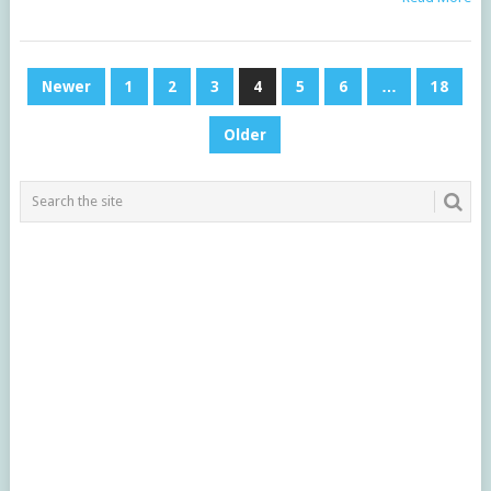
投
Newer
1
2
3
4
5
6
…
18
稿
Older
ナ
ビ
ゲ
ー
シ
ョ
ン