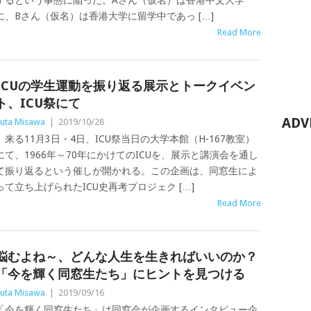
するという事態に陥った。Aさん（仮名）は香港中文大学
に、Bさん（仮名）は香港大学に留学中であっ […]
Read More
ICUの学生運動を振り返る展示とトークイベン
ト、ICU祭にて
ADV
uta Misawa
|
2019/10/28
来る11月3日・4日、ICU祭当日の大学本館（H-167教室）
にて、1966年～70年にかけてのICUを、展示と講演会を通し
て振り返るという催しが開かれる。この企画は、同窓生によ
って立ち上げられたICU史再考プロジェク […]
Read More
悩むよね～、どんな人生を生きればいいのか？
「今を輝く同窓生たち」にヒントを見つける
uta Misawa
|
2019/09/16
「今を輝く同窓生たち」は同窓会が企画するインタビュー企