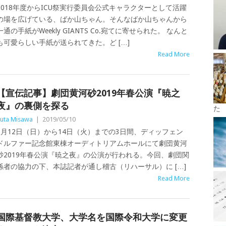
2018年度からICU祭実行委員会公式キャラクターとして活躍
の場を広げている、ばか山ちゃん。そんなばか山ちゃんから
一通の手紙がWeekly GIANTS Co.宛てに寄せられた。 なんと
も可愛らしい手紙が送られてきた。ど […]
Read More
【宣伝記事】劇団黄河砂2019年春公演『暁之
夜』の裏側を探る
た
uta Misawa
|
2019/05/10
5月12日（日）から14日（火）までの3日間、ディッフェン
ドルファー記念館東棟オーディトリアムホールにて劇団黄河
砂2019年春公演『暁之夜』の公演が行われる。今回、劇団関
係者の協力の下、本誌記者が通し稽古（リハーサル）に […]
Read More
国際基督教大学、大学名を国際令和大学に変更