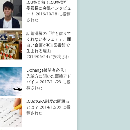
ICU祭直前！ICU祭実行
委員長に突撃インタビュ
ー！
2016/10/18 に投稿
された
話題沸騰の「誰も借りて
くれない本フェア」、面
白い企画がICU図書館で
生まれる理由
2014/06/24 に投稿され
Exchange希望者必見！
先輩方に聞いた面接アド
バイス
2017/11/23 に投
稿された
ICUのGPA制度の問題点
とは？
2014/12/09 に投
稿された