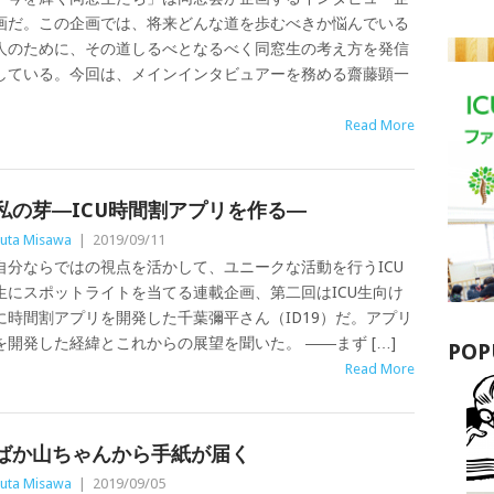
画だ。この企画では、将来どんな道を歩むべきか悩んでいる
人のために、その道しるべとなるべく同窓生の考え方を発信
している。今回は、メインインタビュアーを務める齋藤顕一
Read More
私の芽―ICU時間割アプリを作る―
uta Misawa
|
2019/09/11
自分ならではの視点を活かして、ユニークな活動を行うICU
生にスポットライトを当てる連載企画、第二回はICU生向け
に時間割アプリを開発した千葉彌平さん（ID19）だ。アプリ
を開発した経緯とこれからの展望を聞いた。 ――まず […]
POP
Read More
ばか山ちゃんから手紙が届く
uta Misawa
|
2019/09/05