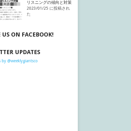
リスニングの傾向と対策
2023/01/25 に投稿され
た
E US ON FACEBOOK!
TTER UPDATES
 by @weeklygiantsco