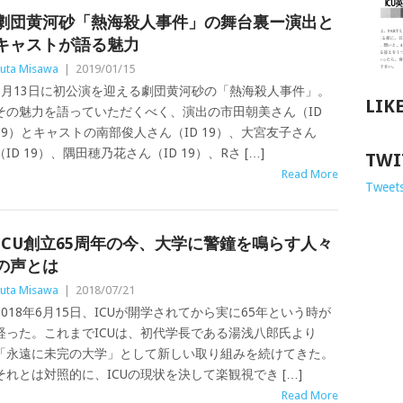
劇団黄河砂「熱海殺人事件」の舞台裏ー演出と
キャストが語る魅力
uta Misawa
|
2019/01/15
1月13日に初公演を迎える劇団黄河砂の「熱海殺人事件」。
LIK
その魅力を語っていただくべく、演出の市田朝美さん（ID
19）とキャストの南部俊人さん（ID 19）、大宮友子さん
（ID 19）、隅田穂乃花さん（ID 19）、Rさ […]
TWI
Read More
Tweets
ICU創立65周年の今、大学に警鐘を鳴らす人々
の声とは
uta Misawa
|
2018/07/21
2018年6月15日、ICUが開学されてから実に65年という時が
経った。これまでICUは、初代学長である湯浅八郎氏より
「永遠に未完の大学」として新しい取り組みを続けてきた。
それとは対照的に、ICUの現状を決して楽観視でき […]
Read More