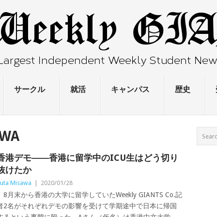
サークル
就活
キャンパス
歴史
AWA
香港デモ――香港に留学中のICU生はどう切り
抜けたか
uta Misawa
|
2020/01/28
8月末から香港の大学に留学していたWeekly GIANTS Co.記
者2名がそれぞれデモの影響を受けて学期途中で日本に帰国