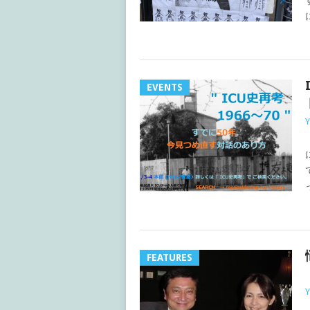
EVENTS
Y
FEATURES
Y