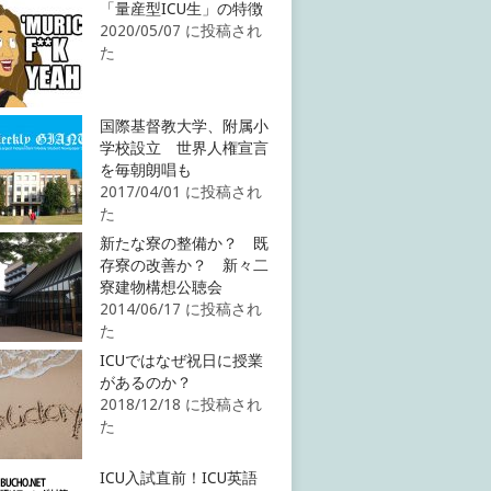
「量産型ICU生」の特徴
2020/05/07 に投稿され
た
国際基督教大学、附属小
学校設立 世界人権宣言
を毎朝朗唱も
2017/04/01 に投稿され
た
新たな寮の整備か？ 既
存寮の改善か？ 新々二
寮建物構想公聴会
2014/06/17 に投稿され
た
ICUではなぜ祝日に授業
があるのか？
2018/12/18 に投稿され
た
ICU入試直前！ICU英語