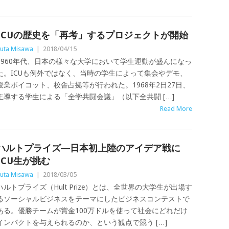
ICUの歴史を「再考」するプロジェクトが開始
uta Misawa
|
2018/04/15
1960年代、日本の様々な大学において学生運動が盛んになっ
た。ICUも例外ではなく、当時の学生によって集会やデモ、
授業ボイコット、校舎占拠等が行われた。1968年2日27日、
主導する学生による「全学共闘会議」（以下全共闘 […]
Read More
ハルトプライズ―日本初上陸のアイデア戦に
ICU生が挑む
uta Misawa
|
2018/03/05
ハルトプライズ（Hult Prize）とは、全世界の大学生が出場す
るソーシャルビジネスをテーマにしたビジネスコンテストで
ある。優勝チームが賞金100万ドルを使って社会にどれだけ
インパクトを与えられるのか、という観点で競う […]