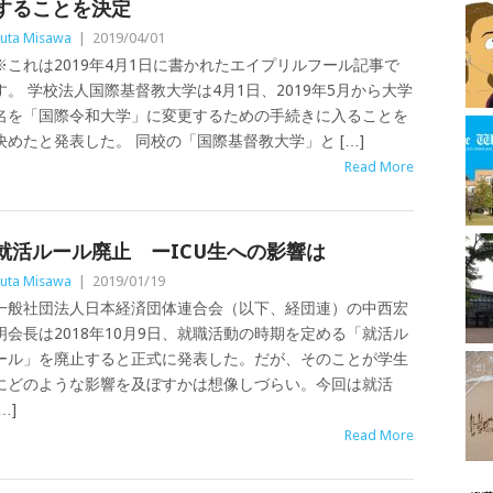
することを決定
uta Misawa
|
2019/04/01
※これは2019年4月1日に書かれたエイプリルフール記事で
す。 学校法人国際基督教大学は4月1日、2019年5月から大学
名を「国際令和大学」に変更するための手続きに入ることを
決めたと発表した。 同校の「国際基督教大学」と […]
Read More
就活ルール廃止 ーICU生への影響は
uta Misawa
|
2019/01/19
一般社団法人日本経済団体連合会（以下、経団連）の中西宏
明会長は2018年10月9日、就職活動の時期を定める「就活ル
ール」を廃止すると正式に発表した。だが、そのことが学生
にどのような影響を及ぼすかは想像しづらい。今回は就活
…]
Read More