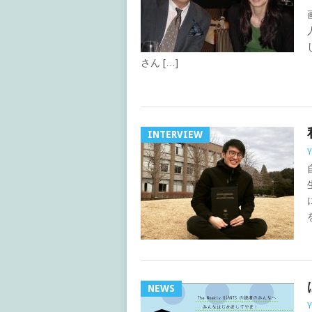
さん […]
INTERVIEW
Y
NEWS
Y