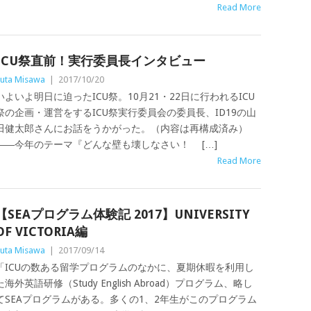
Read More
ICU祭直前！実行委員長インタビュー
uta Misawa
|
2017/10/20
いよいよ明日に迫ったICU祭。10月21・22日に行われるICU
祭の企画・運営をするICU祭実行委員会の委員長、ID19の山
田健太郎さんにお話をうかがった。（内容は再構成済み）
――今年のテーマ『どんな壁も壊しなさい！ […]
Read More
【SEAプログラム体験記 2017】UNIVERSITY
OF VICTORIA編
uta Misawa
|
2017/09/14
「ICUの数ある留学プログラムのなかに、夏期休暇を利用し
た海外英語研修（Study English Abroad）プログラム、略し
てSEAプログラムがある。多くの1、2年生がこのプログラム